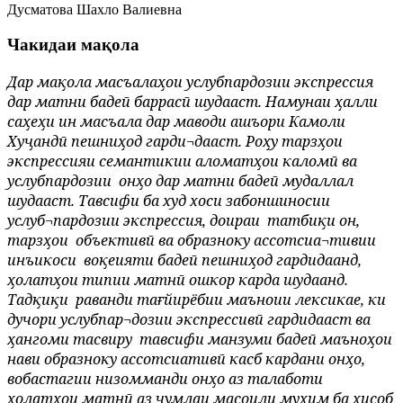
Дусматова Шахло Валиевна
Чакидаи мақола
Дар мақола масъалаҳои услубпардозии экспрессия
дар матни бадеӣ баррасӣ шудааст. Намунаи ҳалли
саҳеҳи ин масъала дар маводи ашъори Камоли
Хуҷандӣ пешниҳод гарди¬дааст. Роҳу тарзҳои
экспрессияи семантикии аломатҳои каломӣ ва
услубпардозии
онҳо дар матни бадеӣ мудаллал
шудааст. Тавсифи ба худ хоси забоншиносии
услуб¬пардозии экспрессия, доираи
татбиқи он,
тарзҳои
объективӣ ва образноку ассотсиа¬тивии
инъикоси
воқеияти бадеӣ пешниҳод гардидаанд,
ҳолатҳои типии матнӣ ошкор карда шудаанд.
Тадқиқи
раванди тағйирёбии маъноии лексикае, ки
дучори услубпар¬дозии экспрессивӣ гардидааст ва
ҳангоми тасвиру
тавсифи манзуми бадеӣ маъноҳои
нави образноку ассотсиативӣ касб кардани онҳо,
вобастагии низомманди онҳо аз талаботи
ҳолатҳои матнӣ аз ҷумлаи масоили муҳим ба ҳисоб