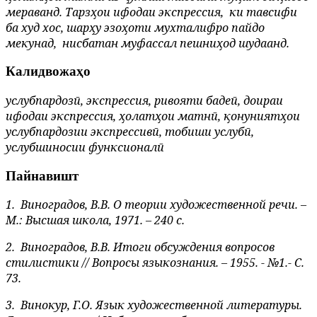
мераванд. Тарзҳои ифодаи экспрессия,
ки тавсифи
ба худ хос, шарҳу эзоҳоти мухталифро пайдо
мекунад,
нисбатан муфассал пешниҳод шудаанд.
Калидвожаҳо
услубпардозӣ, экспрессия, ривояти бадеӣ, доираи
ифодаи экспрессия, ҳолатҳои матнӣ, қонуниятҳои
услубпардозии экспрессивӣ, тобиши услубӣ,
услубшиносии функсионалӣ
Пайнавишт
1.
Виноградов, В.В. О теории художественной речи. –
М.: Высшая школа, 1971. – 240 с.
2.
Виноградов, В.В. Итоги обсуждения вопросов
стилистики // Вопросы языкознания. – 1955. - №1.- С.
73.
3.
Винокур, Г.О. Язык художественной литературы.