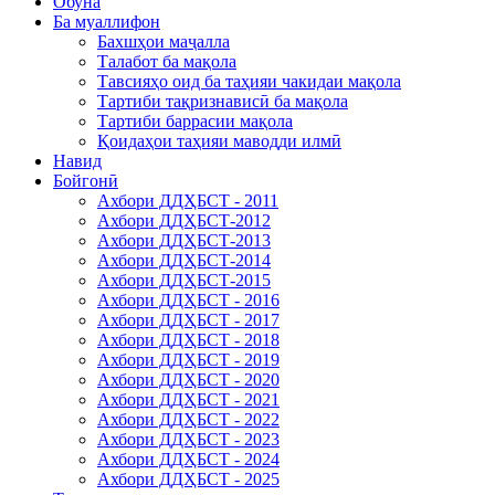
Обуна
Ба муаллифон
Бахшҳои маҷалла
Талабот ба мақола
Тавсияҳо оид ба таҳияи чакидаи мақола
Тартиби тақризнависӣ ба мақола
Тартиби баррасии мақола
Қоидаҳои таҳияи маводди илмӣ
Навид
Бойгонӣ
Ахбори ДДҲБСТ - 2011
Ахбори ДДҲБСТ-2012
Ахбори ДДҲБСТ-2013
Ахбори ДДҲБСТ-2014
Ахбори ДДҲБСТ-2015
Ахбори ДДҲБСТ - 2016
Ахбори ДДҲБСТ - 2017
Ахбори ДДҲБСТ - 2018
Ахбори ДДҲБСТ - 2019
Ахбори ДДҲБСТ - 2020
Ахбори ДДҲБСТ - 2021
Ахбори ДДҲБСТ - 2022
Ахбори ДДҲБСТ - 2023
Ахбори ДДҲБСТ - 2024
Ахбори ДДҲБСТ - 2025