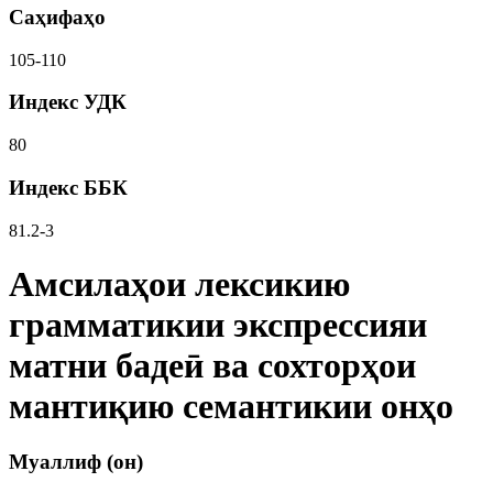
Саҳифаҳо
105-110
Индекс УДК
80
Индекс ББК
81.2-3
Амсилаҳои лексикию
грамматикии экспрессияи
матни бадеӣ ва сохторҳои
мантиқию семантикии онҳо
Муаллиф (он)