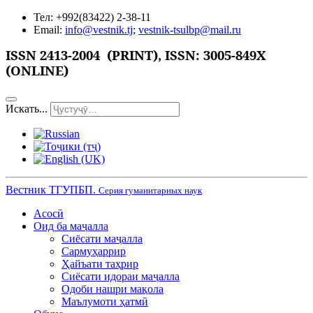
Тел: +992(83422) 2-38-11
Email:
info@vestnik.tj
;
vestnik-tsulbp@mail.ru
ISSN
2413-2004 (PRINT),
ISSN: 3005-849X
(ONLINE)
Искать...
Вестник ТГУПБП.
Серия гуманитарных наук
Асосӣ
Оид ба маҷалла
Сиёсати маҷалла
Сармуҳаррир
Ҳайъати таҳрир
Сиёсати идораи маҷалла
Одоби нашри мақола
Маълумоти ҳатмӣ