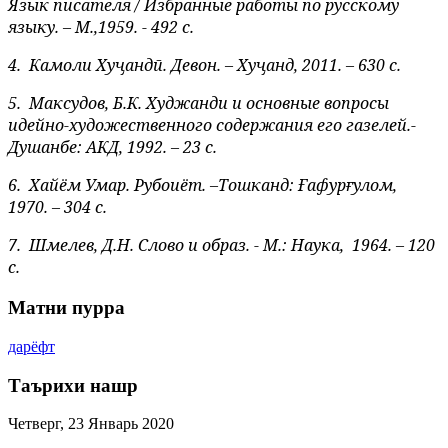
Язык писателя / Избранные работы по русскому
языку. – М.,1959. - 492 с.
4.
Камоли Хуҷандӣ. Девон. – Хуҷанд, 2011. – 630 с.
5.
Максудов, Б.К. Худжанди и основные вопросы
идейно-художественного содержания его газелей.-
Душанбе: АКД, 1992. – 23 с.
6.
Хайём Умар. Рубоиёт. –Тошканд: Ғафурғулом,
1970. – 304 с.
7.
Шмелев, Д.Н. Слово и образ. - М.: Наука,
1964. – 120
с.
Матни пурра
дарёфт
Таърихи нашр
Четверг, 23 Январь 2020