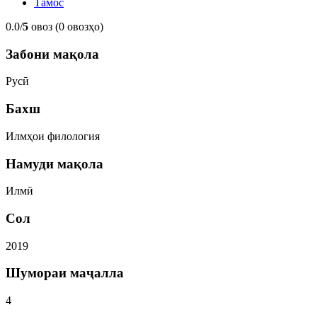
Тамос
0.0/
5
овоз (0 овозҳо)
Забони мақола
Русӣ
Бахш
Илмҳои филология
Намуди мақола
Илмӣ
Сол
2019
Шумораи маҷалла
4