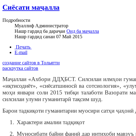
Сиёсати маҷалла
Подробности
Муаллиф
Администратор
Нашр гардид ба дараҷаи
Оид ба маҷалла
Нашр гардид санаи
07 Май 2015
Печать
E-mail
создание сайтов в Тольятти
раскрутка сайтов
Маҷаллаи «Ахбори ДДҲБСТ. Силсилаи илмҳои гума
«иқтисодиёт», «сиёсатшиносӣ ва сотсиология», «ул
моҳи январи соли 2015 тибқи талаботи Вазорати м
силсилаи улуми гуманитарӣ тақсим шуд.
Барои тадкиқоти гуманитарии муосири сатҳи ҷаҳонӣ 
1.
Характери амалии тадқиқот
2.
Муносибати байни фаннӣ дар интихоби мавзуъ в