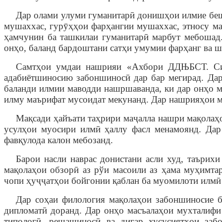
Дар олами улуми гуманитарӣ донишҳои илмие беш
мушаххас, гур
ӯ
ҳҳои фарҳангии мушаххас, этносу ма
ҳамчунин ба ташкилаи гуманитарӣ марбут мебошад.
онҳо, баланд бардоштани сатҳи умумии фарҳанг ва 
Самтҳои умдаи нашрияи «Ахбори ДД
Њ
БСТ. С
адабиётшиносию забоншиносӣ дар бар мегирад. Дар
баланди илмии маводди нашршаванда, ки дар онҳо м
илму маърифат мусоидат мекунанд. Дар нашрияҳои ма
Мақсади ҳ
айъати таҳрири маҷалла
нашри
мақолаҳ
усулҳои муосири илмӣ ҳаллу фасл менамоянд. Дар
фавқулода калон мебоза
н
д.
Барои насли наврас донистани асли худ, таърихи
мақолаҳои обзорӣ аз рўи масоили аз ҳама муҳимта
чопи ҳуҷҷатҳои бойгонии қаблан ба муомилоти илмӣ 
Дар соҳаи филология мақолаҳои забоншиносие б
дипломатӣ доранд. Дар онҳо масъалаҳои мухталифи 
типологӣ, решашиносӣ ва дигар хусусиятҳои заб