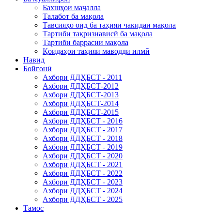
Бахшҳои маҷалла
Талабот ба мақола
Тавсияҳо оид ба таҳияи чакидаи мақола
Тартиби тақризнависӣ ба мақола
Тартиби баррасии мақола
Қоидаҳои таҳияи маводди илмӣ
Навид
Бойгонӣ
Ахбори ДДҲБСТ - 2011
Ахбори ДДҲБСТ-2012
Ахбори ДДҲБСТ-2013
Ахбори ДДҲБСТ-2014
Ахбори ДДҲБСТ-2015
Ахбори ДДҲБСТ - 2016
Ахбори ДДҲБСТ - 2017
Ахбори ДДҲБСТ - 2018
Ахбори ДДҲБСТ - 2019
Ахбори ДДҲБСТ - 2020
Ахбори ДДҲБСТ - 2021
Ахбори ДДҲБСТ - 2022
Ахбори ДДҲБСТ - 2023
Ахбори ДДҲБСТ - 2024
Ахбори ДДҲБСТ - 2025
Тамос