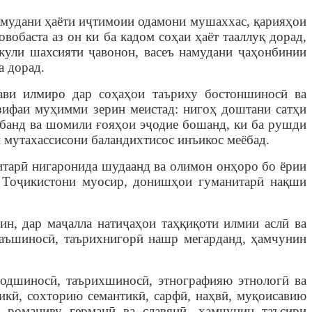
амудани ҳаёти иҷтимоии одамони мушаххас, қарияҳои
обаста аз он ки ба кадом соҳаи ҳаёт тааллуқ дорад,
кули шахсияти ҷавонон, васеъ намудани ҷаҳонбинии
а дорад.
ави илмиро дар соҳаҳои таъриху бостоншиносӣ ва
зифаи муҳимми зерин меистад: нигоҳ доштани сатҳи
ёбанд ва шомили ғояҳои эҷодие бошанд, ки ба рушди
 мутахассисони баландихтисос инъикос меёбад.
нитарӣ нигаронида шудаанд
ва олимон онҳоро бо ёрии
и Тоҷикистони муосир, донишҳои гуманитарӣ нақши
ин, дар маҷалла натиҷаҳои таҳқиқоти илмии аслӣ ва
баъшиносӣ, таърихнигорӣ нашр мегарданд, ҳамчунин
одшиносӣ, таърихшиносӣ, этнографияю этнологӣ ва
кӣ, сохторию семантикӣ, сарфӣ, наҳвӣ
,
муқоисавию
 романиву германӣ ва славянӣ, ҳамчунин таъсири