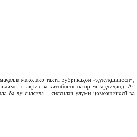
 маҷалла мақолаҳо таҳти рубрикаҳои «ҳуқуқшиносӣ»,
аълим», «тақриз ва китобиёт» нашр мегардиданд. Аз
ла ба ду силсила – силсилаи улуми ҷомеашиносӣ ва