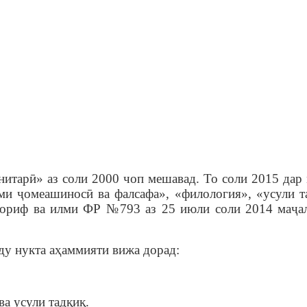
нитарӣ» аз соли
2000
чоп мешавад. То соли 2015 дар
уми ҷомеашиносӣ ва фалсафа», «филология», «усули т
аориф ва илми ФР №793 аз 25 июли соли 2014 маҷал
ду нукта аҳаммияти вижа дорад:
а усули тадқиқ.