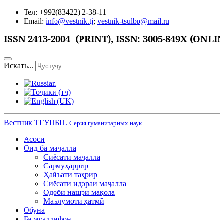
Тел: +992(83422) 2-38-11
Email:
info@vestnik.tj
;
vestnik-tsulbp@mail.ru
ISSN
2413-2004 (PRINT),
ISSN: 3005-849X (ONLI
Искать...
Вестник ТГУПБП.
Серия гуманитарных наук
Асосӣ
Оид ба маҷалла
Сиёсати маҷалла
Сармуҳаррир
Ҳайъати таҳрир
Сиёсати идораи маҷалла
Одоби нашри мақола
Маълумоти ҳатмӣ
Обуна
Ба муаллифон