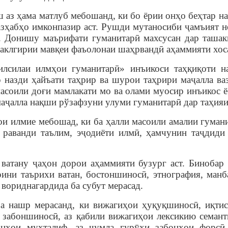
 аз ҳама матлуб мебошанд, ки бо ёрии онҳо беҳтар н
зҳабҳо имконпазир аст. Рушди мутаносиби ҷамъият нов
 Донишу маърифати гуманитарӣ махсусан дар ташак
шаклгирии мавқеи фаъолонаи шаҳрвандӣ аҳаммияти хос
илсилаи илмҳои гуманитарӣ» инъикоси таҳқиқоти н
 назди ҳайъати таҳрир ва шурои таҳрири маҷалла ва
асоили доғи мамлакати мо ва олами муосир инъикос 
ҷалла нақши рўзафзуни улуми гуманитарӣ дар таҳияи
ои илмие
мебошад
, ки ба ҳалли масоили амалии гума
 раванди таълим, эҷодиёти илмӣ, ҳамчунин таҷдид
 ватану ҷаҳон дорои аҳаммияти бузург аст. Бинобар 
рини таърихи ватан, бостоншиносӣ, этнография, ман
вориднагардида ба субут мерасад.
а нашр мерасанд, ки вижагиҳои ҳуқуқшиносӣ, иқтис
забоншиносӣ, аз қабили вижагиҳои лексикию семанти
онҳои мухталиф, аз ҷумла гур
ӯ
ҳи забонҳои форсӣ,