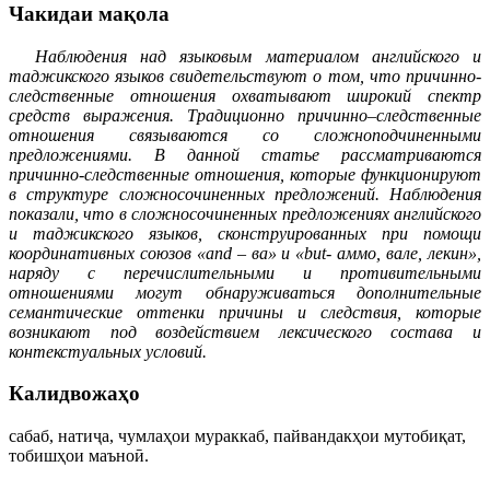
Чакидаи мақола
Наблюдения над языковым материалом английского и
таджикского языков свиде­тельствуют о том, что причинно-
следственные отношения охватывают широкий спектр
средств выражения. Традиционно причинно–следственные
отношения связы­ваются со сложноподчиненными
предложениями. В данной статье рассматриваются
причинно-следственные отношения, которые функционируют
в структуре сложносо­чиненных предложений. Наблюдения
показали, что в сложносочиненных предложениях английского
и таджикского языков, сконструированных при помощи
координативных союзов «
and
– ва» и «
but
- аммо, вале, лекин»,
наряду с перечислительными и противи­тельными
отношениями могут обнаруживаться дополнительные
семантические оттенки причины и следствия, которые
возникают под воздействием лексического состава и
контекстуальных условий.
Калидвожаҳо
сабаб, натиҷа, чумлаҳои мураккаб, пайвандакҳои мутобиқат,
тобишҳои маъноӣ.