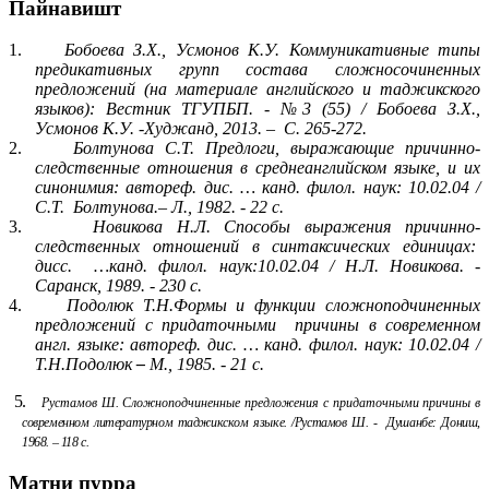
Пайнавишт
1.
Бобоева З.Х., Усмонов К.У. Коммуникативные типы
предикативных групп состава сложносочиненных
предложений (на материале английского и таджикского
языков): Вестник ТГУПБП. - №3 (55) / Бобоева З.Х.,
Усмонов К.У. -Худжанд, 2013. – С. 265-272.
2.
Болтунова С.Т. Предлоги, выражающие причинно-
следственные отношения в средне­английском языке, и их
синонимия: автореф. дис. … канд. филол. наук: 10.02.04 /
С.Т. Болтунова.– Л., 1982. - 22 с.
3.
Новикова Н.Л. Способы выражения причинно-
следственных отношений в синтак­сических единицах:
дисс. …канд. филол. наук:10.02.04 / Н.Л. Новикова. -
Саранск, 1989. - 230 с.
4.
Подолюк Т.Н.Формы и функции сложноподчиненных
предложений с придаточными причины в современном
англ. языке: автореф. дис. … канд. филол. наук: 10.02.04 /
Т.Н.Подолюк
–
М., 1985. - 21 с.
5.
Рустамов Ш. Сложноподчиненные предложения с придаточными причины в
совре­менном литературном таджикском языке. /Рустамов Ш. - Душанбе: Дониш,
1968. – 118 с.
Матни пурра