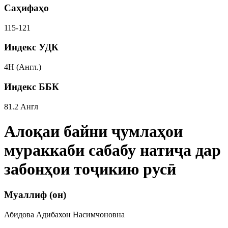
Саҳифаҳо
115-121
Индекс УДК
4Н (Англ.)
Индекс ББК
81.2 Англ
Алоқаи байни ҷумлаҳои
мураккаби сабабу натиҷа дар
забонҳои тоҷикию русӣ
Муаллиф (он)
Абидова Адибахон Насимчоновна