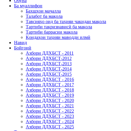
Обуна
Ба муаллифон
Бахшҳои маҷалла
Талабот ба мақола
Тавсияҳо оид ба таҳияи чакидаи мақола
Тартиби тақризнависӣ ба мақола
Тартиби баррасии мақола
Қоидаҳои таҳияи маводди илмӣ
Навид
Бойгонӣ
Ахбори ДДҲБСТ - 2011
Ахбори ДДҲБСТ-2012
Ахбори ДДҲБСТ-2013
Ахбори ДДҲБСТ-2014
Ахбори ДДҲБСТ-2015
Ахбори ДДҲБСТ - 2016
Ахбори ДДҲБСТ - 2017
Ахбори ДДҲБСТ - 2018
Ахбори ДДҲБСТ - 2019
Ахбори ДДҲБСТ - 2020
Ахбори ДДҲБСТ - 2021
Ахбори ДДҲБСТ - 2022
Ахбори ДДҲБСТ - 2023
Ахбори ДДҲБСТ - 2024
Ахбори ДДҲБСТ - 2025