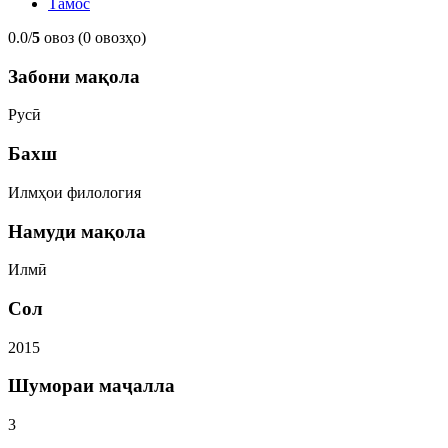
Тамос
0.0/
5
овоз (0 овозҳо)
Забони мақола
Русӣ
Бахш
Илмҳои филология
Намуди мақола
Илмӣ
Сол
2015
Шумораи маҷалла
3