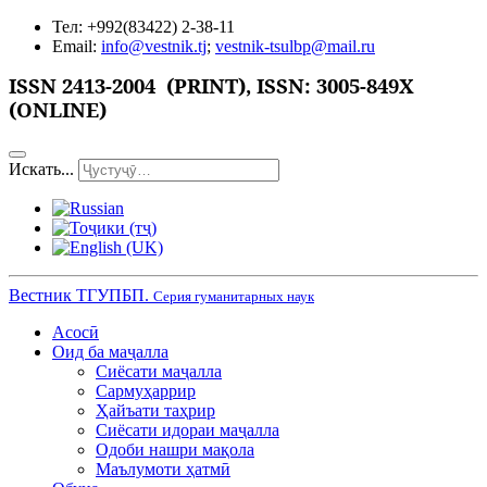
Тел: +992(83422) 2-38-11
Email:
info@vestnik.tj
;
vestnik-tsulbp@mail.ru
ISSN
2413-2004 (PRINT),
ISSN: 3005-849X
(ONLINE)
Искать...
Вестник ТГУПБП.
Серия гуманитарных наук
Асосӣ
Оид ба маҷалла
Сиёсати маҷалла
Сармуҳаррир
Ҳайъати таҳрир
Сиёсати идораи маҷалла
Одоби нашри мақола
Маълумоти ҳатмӣ