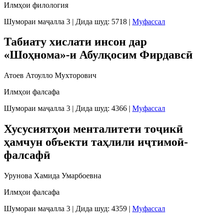
Илмҳои филология
Шумораи маҷалла 3
|
Дида шуд: 5718
|
Муфассал
Табиату хислати инсон дар
«Шоҳнома»-и Абулқосим Фирдавсӣ
Атоев Атоулло Мухторович
Илмҳои фалсафа
Шумораи маҷалла 3
|
Дида шуд: 4366
|
Муфассал
Хусусиятҳои менталитети тоҷикӣ
ҳамчун объекти таҳлили иҷтимоӣ-
фалсафӣ
Урунова Хамида Умарбоевна
Илмҳои фалсафа
Шумораи маҷалла 3
|
Дида шуд: 4359
|
Муфассал