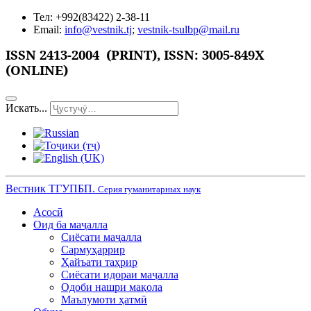
Тел: +992(83422) 2-38-11
Email:
info@vestnik.tj
;
vestnik-tsulbp@mail.ru
ISSN
2413-2004 (PRINT),
ISSN: 3005-849X
(ONLINE)
Искать...
Вестник ТГУПБП.
Серия гуманитарных наук
Асосӣ
Оид ба маҷалла
Сиёсати маҷалла
Сармуҳаррир
Ҳайъати таҳрир
Сиёсати идораи маҷалла
Одоби нашри мақола
Маълумоти ҳатмӣ