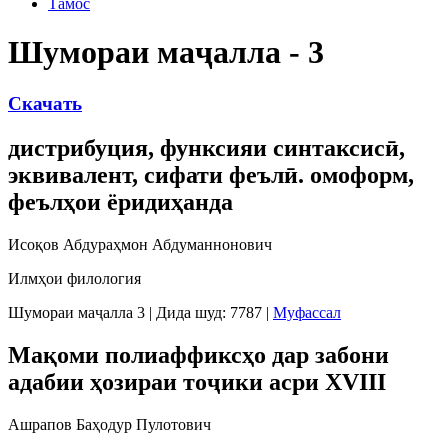
Тамос
Шумораи маҷалла - 3
Скачать
дистрибуция, функсияи синтаксисӣ,
эквивалент, сифати феълӣ. омоформ,
феълҳои ёридиҳанда
Исоқов Абдураҳмон Абдуманнонович
Илмҳои филология
Шумораи маҷалла 3
|
Дида шуд: 7787
|
Муфассал
Мақоми полиаффиксҳо дар забони
адабии ҳозираи тоҷики асри XVIII
Ашрапов Баҳодур Пулотович