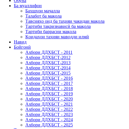
Обуна
Ба муаллифон
Бахшҳои маҷалла
Талабот ба мақола
Тавсияҳо оид ба таҳияи чакидаи мақола
Тартиби тақризнависӣ ба мақола
Тартиби баррасии мақола
Қоидаҳои таҳияи маводди илмӣ
Навид
Бойгонӣ
Ахбори ДДҲБСТ - 2011
Ахбори ДДҲБСТ-2012
Ахбори ДДҲБСТ-2013
Ахбори ДДҲБСТ-2014
Ахбори ДДҲБСТ-2015
Ахбори ДДҲБСТ - 2016
Ахбори ДДҲБСТ - 2017
Ахбори ДДҲБСТ - 2018
Ахбори ДДҲБСТ - 2019
Ахбори ДДҲБСТ - 2020
Ахбори ДДҲБСТ - 2021
Ахбори ДДҲБСТ - 2022
Ахбори ДДҲБСТ - 2023
Ахбори ДДҲБСТ - 2024
Ахбори ДДҲБСТ - 2025