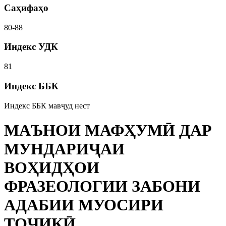
Саҳифаҳо
80-88
Индекс УДК
81
Индекс ББК
Индекс ББК мавҷуд нест
МАЪНОИ МАФҲУМӢ ДАР
МУНДАРИҶАИ
ВОҲИДҲОИ
ФРАЗЕОЛОГИИ ЗАБОНИ
АДАБИИ МУОСИРИ
ТОҶИКӢ