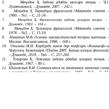
5.
Маҷидов Ҳ. Забони адабии муосири тоҷик. – Ҷ.1
Луғатшиносӣ. – Душанбе, 2007. – 242 с.
6.
Маҷидов Ҳ. Таркибҳои фразеологӣ //Мактаби советӣ. 
1980. – №1. – С. 21-24.
7.
Маҷидов Ҳ. Фразеологияи забони ҳозираи тоҷик. –
Душанбе, 1982. – 104 с.
8.
Маҷидов Ҳ. Ҷумлаҳои фразеологӣ //Мактаби советӣ. 
1978. – №5. – С. 15-19.
9.
Никитин М.В. Основы лингвистической теории значения. 
Москва: Высшая школа, 1988. – 168 с.
10.
Очилова М.И. Корбурди киноя дар тафсири «Кашшоф»-
Ҷоруллоҳ Замахшарӣ //Паёми ДМТ. Бахши илмҳои филологӣ
– Душанбе, 2018. – №6. – С. 257-260.
11.
Тоҳирова Қ. Лексикаи забони адабии ҳозираи тоҷик. 
Душанбе, 1967. – 80 с.
12.
Шаховский В.И. Соотносится ли эмотивное значение слов
с понятием // Вопросы языкознания. – 1987. – №5. – С. 47
58.
13.
Шмелев Д.Н. Очерки по семасиологии русского языка. – Москва
Просвещение, 1964. – 244 с.
14.
Шоимардонов И. Мафҳуми истиора дар забонҳои англис
ва тоҷикӣ //Паёми ДМТ. Бахши илмҳои филологӣ. 
Душанбе, 2019. – №6. – С. 97-102.
15.
https://studopedia.info/10-35701.html
.