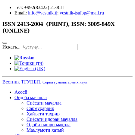
Тел: +992(83422) 2-38-11
Email:
info@vestnik.tj
;
vestnik-tsulbp@mail.ru
ISSN
2413-2004 (PRINT),
ISSN: 3005-849X
(ONLINE)
Искать...
Вестник ТГУПБП.
Серия гуманитарных наук
Асосӣ
Оид ба маҷалла
Сиёсати маҷалла
Сармуҳаррир
Ҳайъати таҳрир
Сиёсати идораи маҷалла
Одоби нашри мақола
Маълумоти ҳатмӣ