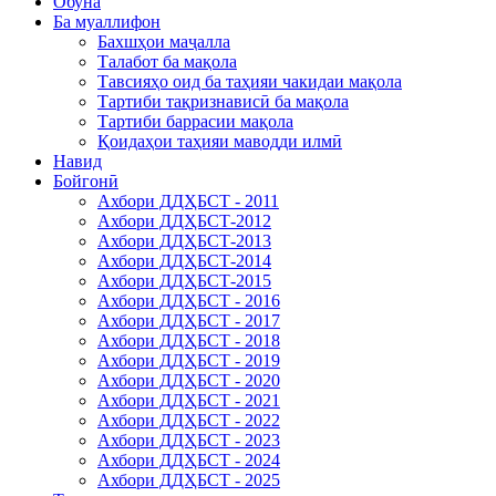
Обуна
Ба муаллифон
Бахшҳои маҷалла
Талабот ба мақола
Тавсияҳо оид ба таҳияи чакидаи мақола
Тартиби тақризнависӣ ба мақола
Тартиби баррасии мақола
Қоидаҳои таҳияи маводди илмӣ
Навид
Бойгонӣ
Ахбори ДДҲБСТ - 2011
Ахбори ДДҲБСТ-2012
Ахбори ДДҲБСТ-2013
Ахбори ДДҲБСТ-2014
Ахбори ДДҲБСТ-2015
Ахбори ДДҲБСТ - 2016
Ахбори ДДҲБСТ - 2017
Ахбори ДДҲБСТ - 2018
Ахбори ДДҲБСТ - 2019
Ахбори ДДҲБСТ - 2020
Ахбори ДДҲБСТ - 2021
Ахбори ДДҲБСТ - 2022
Ахбори ДДҲБСТ - 2023
Ахбори ДДҲБСТ - 2024
Ахбори ДДҲБСТ - 2025