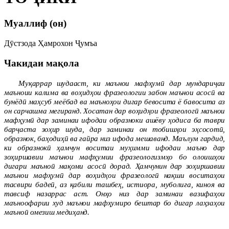
Муаллиф (он)
Дӯстзода Ҳамрохон Ҷумъа
Чакидаи мақола
Муқаррар шудааст, ки маънои мафҳумӣ дар мундариҷаи
маъноии калима ва воҳидҳои фразеологии забон маънои асосӣ ва
бунёдӣ маҳсуб меёбад ва маъноҳои дигар бевосита ё бавосита аз
он сарчашма мегиранд. Хосатан дар воҳидҳои фразеологӣ маънои
мафҳумӣ дар заминаи ифодаи образноки ашёву ҳодиса ба таври
барҷаста зоҳир шуда, дар заминаи он тобишҳои эҳсосотӣ,
образнок, баҳодиҳӣ ва ғайра низ ифода мешаванд. Маълум гардид,
ки образнокӣ ҳамчун воситаи муҳимми ифодаи маъно дар
зоҳиршавии маънои мафҳумии фразеологизмҳо бо олоишҳои
дигари маъноӣ мақоми асосӣ дорад. Ҳамчунин дар зоҳиршавии
маънои мафҳумӣ дар воҳидҳои фразеологӣ нақши воситаҳои
тасвири бадеӣ, аз қабили ташбеҳ, истиора, муболиға, киноя ва
тавсиф назаррас аст. Онҳо низ дар заминаи вазифаҳои
маъноофарии худ маънои мафҳумиро бештар бо дигар лаҳзаҳои
маъноӣ омезиш медиҳанд.