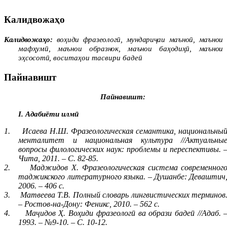
Калидвожаҳо
Калидвожаҳо:
воҳиди фразеологӣ, мундариҷаи маъноӣ, маънои
мафҳумӣ, маънои образнок, маънои баҳодиҳӣ, маънои
эҳсосотӣ,
воситаҳои тасвири бадеӣ
Пайнавишт
Пайнавишт:
I
. Адабиёти илмӣ
1.
Исаева Н.Ш. Фразеологическая семантика, национальны
менталитет и национальная культура //Актуальны
вопросы филологических наук: проблемы и переспективы. 
Чита, 2011. – С. 82-85.
2.
Маджидов Х. Фразеологическая система современног
таджикского литературного языка. – Душанбе: Деваштич
2006. – 406 с.
3.
Матвеева Т.В. Полный словарь лингвистических терминов
– Ростов-на-Дону: Феникс, 2010. – 562 с.
4.
Маҷидов Ҳ. Воҳиди фразеологӣ ва образи бадеӣ //Адаб. 
1993. – №9-10. – С. 10-12.