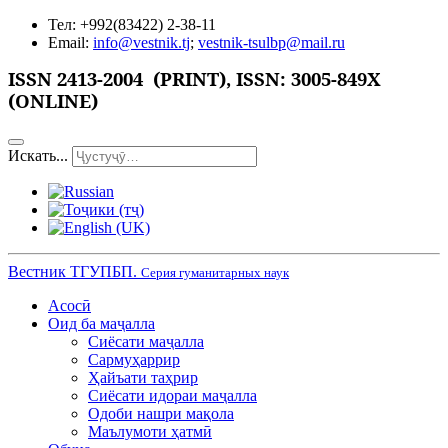
Тел: +992(83422) 2-38-11
Email:
info@vestnik.tj
;
vestnik-tsulbp@mail.ru
ISSN
2413-2004 (PRINT),
ISSN: 3005-849X
(ONLINE)
Искать...
Вестник ТГУПБП.
Серия гуманитарных наук
Асосӣ
Оид ба маҷалла
Сиёсати маҷалла
Сармуҳаррир
Ҳайъати таҳрир
Сиёсати идораи маҷалла
Одоби нашри мақола
Маълумоти ҳатмӣ