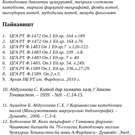
Китобхонаи давлатии ҷумҳуриявӣ, таърихи сохтмони
китобхона, маркази фарҳангӣ-маърифатӣ, фонди китоб,
нигоҳдории китоб, мубодилаи китоб, намуди фаъолият
Пайнавишт
1.
ЦГА РТ. Ф.1472 Оп.1 Ед.хр. 164 л.189
2.
ЦГА РТ Ф 1472 Оп.1 Ед.хр. 164 л.76
3.
ЦГА РТ Ф.1483 Оп 1 Ед.хр.7 л.120-122.
4.
ЦГА РТ. Ф.1483 Оп.1 Ед.хр. 109 . л.8.
5.
ЦГА РТ. Ф.1483 Оп.1 Ед.хр. 7 л. 40
6.
ЦГА РТ Ф.1485. Оп.1 Ед.хр. 54. л.249.
7.
ЦГА РТ Ф.1589 Оп.1. Ед.хр. 336.л.27-29.
8.
ЦГА РТ. Ф.1589. Оп.2.л.5.
9.
Архив НБ РТ им. Фирдоуси. 2010 г.
10.
Абдуллоева С. Китоб дар хизмати халқ // Занони
Точикистон. – 1959. - №9. - С.14-15.
11.
Аҳмадов Б. Абдуллоева С.Х. // Коршиносони китобхонаи
миллӣ (Маълумотномаи шарҳиҳолию библиографӣ). -
Душанбе, 2006. - С.3-4.
12.
Бобохонов М. Кохи маърифат // Ганчинаи фарханг:
Чашннома бахшида ба 70-солагии Китобхонаи миллии
Чумхурии Точикистон ба номи А.Фирдавси– Душанбе: Эчод,