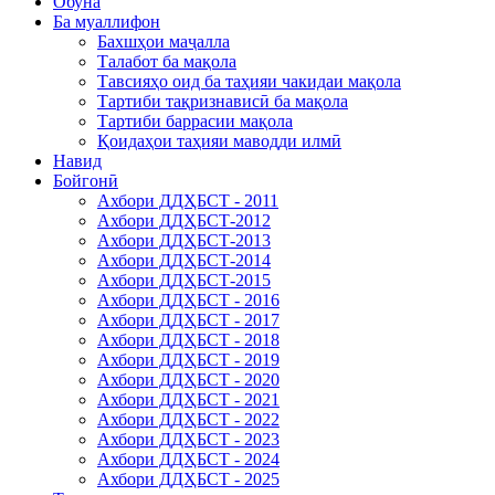
Обуна
Ба муаллифон
Бахшҳои маҷалла
Талабот ба мақола
Тавсияҳо оид ба таҳияи чакидаи мақола
Тартиби тақризнависӣ ба мақола
Тартиби баррасии мақола
Қоидаҳои таҳияи маводди илмӣ
Навид
Бойгонӣ
Ахбори ДДҲБСТ - 2011
Ахбори ДДҲБСТ-2012
Ахбори ДДҲБСТ-2013
Ахбори ДДҲБСТ-2014
Ахбори ДДҲБСТ-2015
Ахбори ДДҲБСТ - 2016
Ахбори ДДҲБСТ - 2017
Ахбори ДДҲБСТ - 2018
Ахбори ДДҲБСТ - 2019
Ахбори ДДҲБСТ - 2020
Ахбори ДДҲБСТ - 2021
Ахбори ДДҲБСТ - 2022
Ахбори ДДҲБСТ - 2023
Ахбори ДДҲБСТ - 2024
Ахбори ДДҲБСТ - 2025