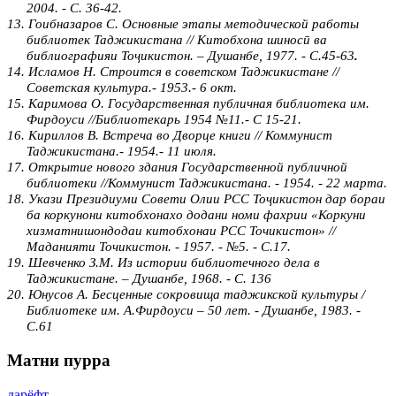
2004. - С. 36-42.
13.
Гоибназаров С. Основные этапы методической работы
библиотек Таджикистана // Китобхона шиносӣ ва
библиографияи Тоҷикистон. – Душанбе, 1977. - С.45-63
.
14.
Исламов Н. Строится в советском Таджикистане //
Советская культура.- 1953.- 6 окт.
15.
Каримова О. Государственная публичная библиотека им.
Фирдоуси //Библиотекарь 1954 №11.- С 15-21.
16.
Кириллов В. Встреча во Дворце книги // Коммунист
Таджикистана.- 1954.- 11 июля.
17.
Открытие нового здания Государственной публичной
библиотеки //Коммунист Таджикистана. - 1954. - 22 марта.
18.
Укази Президиуми Совети Олии РСС Тоҷикистон дар бораи
ба коркунони китобхонахо додани номи фахрии «Коркуни
хизматнишондодаи китобхонаи РСС Точикистон» //
Маданияти Точикистон. - 1957. - №5. - С.17.
19.
Шевченко З.М. Из истории библиотечного дела в
Таджикистане. – Душанбе, 1968. - С. 136
20. Юнусов А. Бесценные сокровища таджикской культуры /
Библиотеке им. А.Фирдоуси – 50 лет. - Душанбе, 1983. -
С.61
Матни пурра
дарёфт