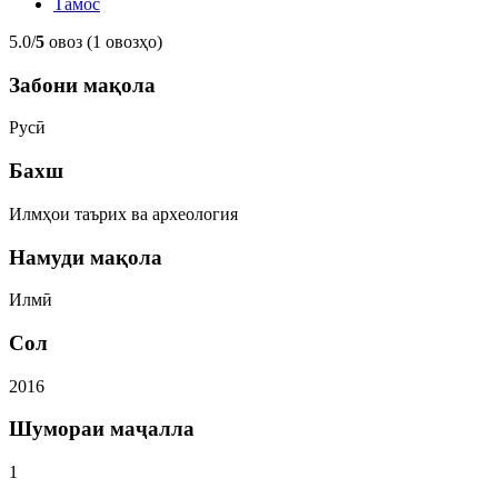
Тамос
5.0/
5
овоз (1 овозҳо)
Забони мақола
Русӣ
Бахш
Илмҳои таърих ва археология
Намуди мақола
Илмӣ
Сол
2016
Шумораи маҷалла
1