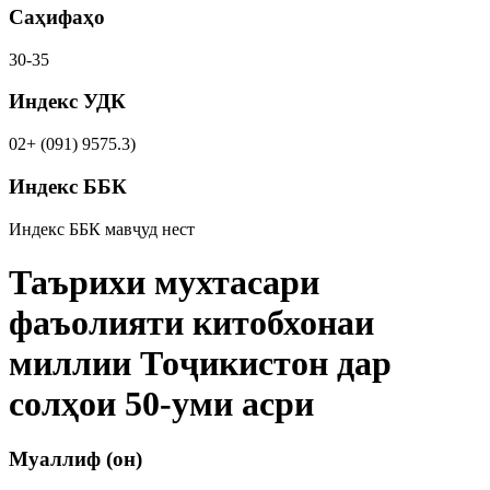
Саҳифаҳо
30-35
Индекс УДК
02+ (091) 9575.3)
Индекс ББК
Индекс ББК мавҷуд нест
Таърихи мухтасари
фаъолияти китобхонаи
миллии Тоҷикистон дар
солҳои 50-уми асри
Муаллиф (он)