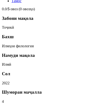
Тамос
0.0/
5
овоз (0 овозҳо)
Забони мақола
Тоҷикӣ
Бахш
Илмҳои филология
Намуди мақола
Илмӣ
Сол
2022
Шумораи маҷалла
4