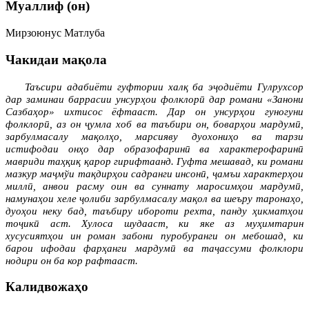
Муаллиф (он)
Мирзоюнус Матлуба
Чакидаи мақола
Таъсири адабиёти гуфтории халқ ба эҷодиёти Гулрухсор
дар заминаи баррасии унсурҳои фолклорӣ дар романи «Занони
Сазбаҳор» ихтисос ёфтааст. Дар он унсурҳои гуногуни
фолклорӣ, аз он ҷумла хоб ва таъбири он, боварҳои мардумӣ,
зарбулмасалу мақолҳо, марсияву дуохониҳо ва тарзи
истифодаи онҳо дар образофаринӣ ва характерофаринӣ
мавриди таҳқиқ қарор гирифтаанд. Гуфта мешавад, ки романи
мазкур маҷмўи тақдирҳои садранги инсонӣ, ҷамъи характерҳои
миллӣ, анвои расму оин ва суннату маросимҳои мардумӣ,
намунаҳои хеле ҷолиби зарбулмасалу мақол ва шеъру таронаҳо,
дуоҳои неку бад, таъбиру ибороти рехта, панду ҳикматҳои
тоҷикӣ аст. Хулоса шудааст, ки яке аз муҳимтарин
хусусиятҳои ин роман забони пуробуранги он мебошад, ки
барои ифодаи фарҳанги мардумӣ ва таҷассуми фолклори
нодири он ба кор рафтааст.
Калидвожаҳо