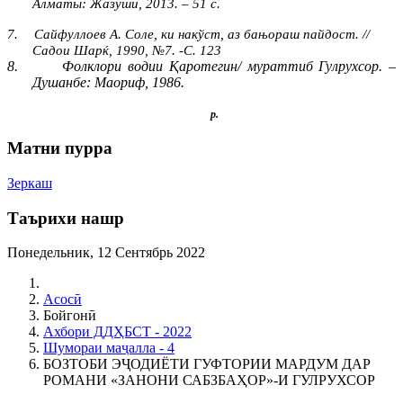
Алматы: Жазуши, 2013. – 51 с.
7.
Сайфуллоев А. Соле, ки накўст, аз бањораш пайдост. //
Садои Шарќ, 1990, №7. -С. 123
8.
Фолклори водии Қаротегин/ мураттиб Гулрухсор. –
Душанбе: Маориф, 1986.
p.
Матни пурра
Зеркаш
Таърихи нашр
Понедельник, 12 Сентябрь 2022
Асосӣ
Бойгонӣ
Ахбори ДДҲБСТ - 2022
Шумораи маҷалла - 4
БОЗТОБИ ЭҶОДИЁТИ ГУФТОРИИ МАРДУМ ДАР
РОМАНИ «ЗАНОНИ САБЗБАҲОР»-И ГУЛРУХСОР