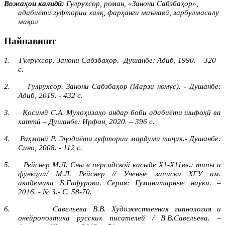
Вожаҳои калидӣ:
Гулрухсор, роман, «Занони Сабзбаҳор»,
адабиёти гуфтории халқ, фарҳанги маънавӣ, зарбулмасалу
мақол
Пайнавишт
1.
Гулрухсор. Занони Сабзба
ҳ
ор. -Душанбе: Адиб, 1990. – 320
с.
2.
Гулрухсор. Занони Сабзба
ҳ
ор (Марзи номус). - Душанбе:
Адиб, 2019. - 432 с.
3.
Қ
осим
ӣ
С.А. Муло
ҳ
иза
ҳ
о андар боби адабиёти шифо
ҳӣ
ва
хатт
ӣ
– Душанбе: Ирфон, 2020. – 396 с.
4.
Ра
ҳ
мон
ӣ
Р. Э
ҷ
одиёти гуфтории мардуми тоҷик.- Душанбе:
Сино, 2008. - 112 с.
5.
Рейснер М.Л. Сны в персидской касыде Х1-Х11вв.: типы и
функции/ М.Л. Рейснер // Ученые записки ХГУ им.
академика Б.Гафурова. Серия: Гуманитарные науки. –
2016. - № 3.- С. 58
-
70.
6.
Савельева В.В. Художественная гипнология и
онейропоэтика русских писателей / В.В.Савельева. –