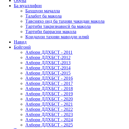
Обуна
Ба муаллифон
Бахшҳои маҷалла
Талабот ба мақола
Тавсияҳо оид ба таҳияи чакидаи мақола
Тартиби тақризнависӣ ба мақола
Тартиби баррасии мақола
Қоидаҳои таҳияи маводди илмӣ
Навид
Бойгонӣ
Ахбори ДДҲБСТ - 2011
Ахбори ДДҲБСТ-2012
Ахбори ДДҲБСТ-2013
Ахбори ДДҲБСТ-2014
Ахбори ДДҲБСТ-2015
Ахбори ДДҲБСТ - 2016
Ахбори ДДҲБСТ - 2017
Ахбори ДДҲБСТ - 2018
Ахбори ДДҲБСТ - 2019
Ахбори ДДҲБСТ - 2020
Ахбори ДДҲБСТ - 2021
Ахбори ДДҲБСТ - 2022
Ахбори ДДҲБСТ - 2023
Ахбори ДДҲБСТ - 2024
Ахбори ДДҲБСТ - 2025