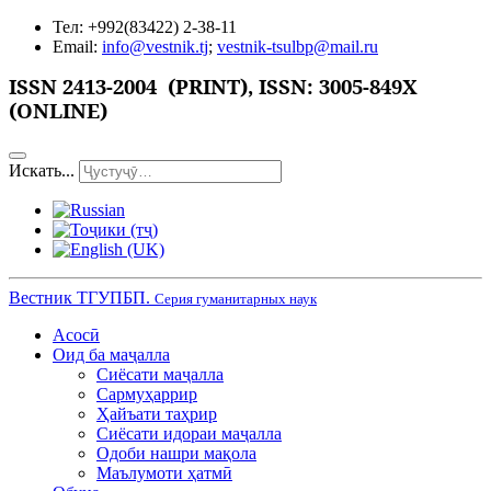
Тел: +992(83422) 2-38-11
Email:
info@vestnik.tj
;
vestnik-tsulbp@mail.ru
ISSN
2413-2004 (PRINT),
ISSN: 3005-849X
(ONLINE)
Искать...
Вестник ТГУПБП.
Серия гуманитарных наук
Асосӣ
Оид ба маҷалла
Сиёсати маҷалла
Сармуҳаррир
Ҳайъати таҳрир
Сиёсати идораи маҷалла
Одоби нашри мақола
Маълумоти ҳатмӣ