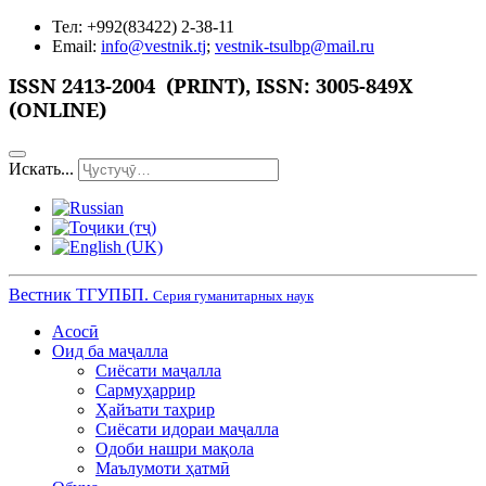
Тел: +992(83422) 2-38-11
Email:
info@vestnik.tj
;
vestnik-tsulbp@mail.ru
ISSN
2413-2004 (PRINT),
ISSN: 3005-849X
(ONLINE)
Искать...
Вестник ТГУПБП.
Серия гуманитарных наук
Асосӣ
Оид ба маҷалла
Сиёсати маҷалла
Сармуҳаррир
Ҳайъати таҳрир
Сиёсати идораи маҷалла
Одоби нашри мақола
Маълумоти ҳатмӣ