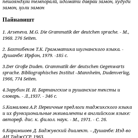
пешояндҳои темпоралӣ, идомати давраи замон, худуди
замон, ҳоли замон
Пайнавишт
1. Arseneva. M.G. Die Grammatik der deutchen sprache. - M.,
1968.
276 Seite
n
.
2. Бахтибеков Т.К. Грамматика шугнанского языка. -
Душанбе: Ирфон, 1979. -185 с.
3.Der Große Duden. Grammatik der deutschen Gegenwarts
sprache. Bibliographisches Institut –Mannheim, Dudenverlag,
1966, 774 Seiten.
4.Зарубин И. И. Бартангские и рушанские тексты и
словарь. - Л.,1937. - 346 с.
5.Камалова А.Р. Первичные предлоги таджикского языка
и их функциональные эквиваленты в английском языке:
aвтореф. дис. к. филол. наук. - М., 1971. - С. 26.
6.Карамшоев Д. Баджувский диалект. – Душанбе: Изд-во
АН ТаджССР, 1963.