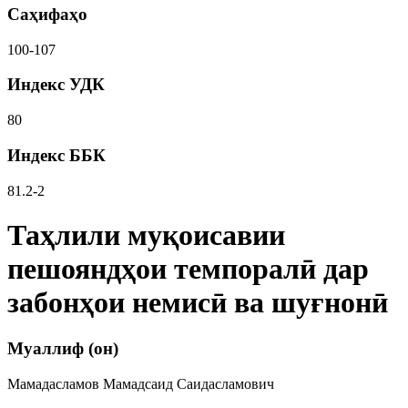
Саҳифаҳо
100-107
Индекс УДК
80
Индекс ББК
81.2-2
Таҳлили муқоисавии
пешояндҳои темпоралӣ дар
забонҳои немисӣ ва шуғнонӣ
Муаллиф (он)
Мамадасламов Мамадсаид Саидасламович