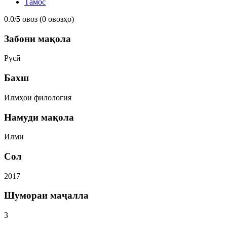
Тамос
0.0/
5
овоз (0 овозҳо)
Забони мақола
Русӣ
Бахш
Илмҳои филология
Намуди мақола
Илмӣ
Сол
2017
Шумораи маҷалла
3