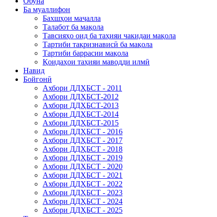
Обуна
Ба муаллифон
Бахшҳои маҷалла
Талабот ба мақола
Тавсияҳо оид ба таҳияи чакидаи мақола
Тартиби тақризнависӣ ба мақола
Тартиби баррасии мақола
Қоидаҳои таҳияи маводди илмӣ
Навид
Бойгонӣ
Ахбори ДДҲБСТ - 2011
Ахбори ДДҲБСТ-2012
Ахбори ДДҲБСТ-2013
Ахбори ДДҲБСТ-2014
Ахбори ДДҲБСТ-2015
Ахбори ДДҲБСТ - 2016
Ахбори ДДҲБСТ - 2017
Ахбори ДДҲБСТ - 2018
Ахбори ДДҲБСТ - 2019
Ахбори ДДҲБСТ - 2020
Ахбори ДДҲБСТ - 2021
Ахбори ДДҲБСТ - 2022
Ахбори ДДҲБСТ - 2023
Ахбори ДДҲБСТ - 2024
Ахбори ДДҲБСТ - 2025