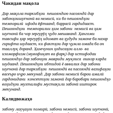
Чакидаи мақола
Дар мақ
о
ла таркибҳои пешояндию пасояндӣ дар
забонҳ
ои
шу
ғнонӣ ва немисӣ, ки бо пешояндҳои
темпоралӣ ифода ёфтаанд, баррасӣ гардидааст.
Пешояндҳои темпоралии ҳам забони немисӣ ва ҳам
шуғнонӣ ба чор зергурўҳ ҷудо мешаванд. Ҳангоми
тавсифи ҳар зергурўҳ идомат ва ҳудуди замоне ба назар
гирифта шудааст, ки фактҳои дар ҷумла омада ба он
тааллуқ доранд. Ҳамчунин ҳодисаҳои алло- ва
изоморфизм (мувофи­қат ва фарқ) дар истифодаи
пешояндҳо дар забонҳои мавриди муқоиса ошкор карда
шудаанд. Пешояндҳои ибтидоӣ ё аввалия дар забони
шуғнонӣ дар таркибҳои пешояндӣ ва пасояндӣ вазифаҳои
васеъро иҷро мекунад. Дар забони немисӣ барои амалӣ
гардони­дани консептҳои замонӣ дар баробари пешояндҳо
воҳидҳои мухталифи мустақили забонӣ иштирок
мекунанд.
Калидвожаҳо
забону лаҳҷаҳои помирӣ, забони немисӣ, забони шуғнонӣ,