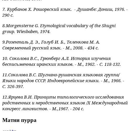
7. Курбанов Х. Рошорвский язык. - Душанбе: Дониш, 1976. -
290 с.
8.Morgensterne G. Etymological vocabulary of the Shugni
group.
Wiesbaben, 1974.
9.Розенталь Д. Э., Голуб И. Б., Теленкова М. А.
Современный русский язык. - М., 2008. - 434 с.
10. Соколова В.С., Грюнберг А.Л. История изучения
бесписьменных иранских языков. - М., 1962. - С. 118-132.
11.Соколова В.С. Шугнано-рушанская языковая группа/
Языки народов СССР. Индоевропейские языки. - М., 1966. -
С. 326-397.
12.Ярцева В.И. Принципы типологического исследования
родственных и неродственных языков /Х Международный
конгресс лингвистов. - М.,1967. - 204 с.
Матни пурра