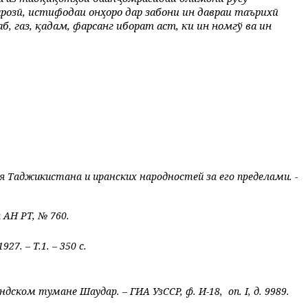
озӣ, истифодаи онҳоро дар забони ин давраи таърихӣ
 газ, қадам, фарсанг иборат аст, ки ин номгў ва ин
ния Таджикистана и иранских народностей за его пределами. -
АН РТ, № 760.
1927. – Т.1. – 350 с.
ндском тумане Шаудар. – ГИА УзССР, ф. И-18, оп.
I
, д. 9989.