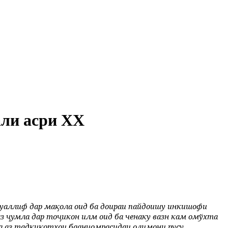
али асри XX
. Муаллиф дар мақола оид ба доираи пайдоишу инкишофи
аз ҷумла дар тоҷикон илм оид ба ченаку вазн кам омўхта
а аз тадқиқотҳои баанҷомрасидаи олимони русу