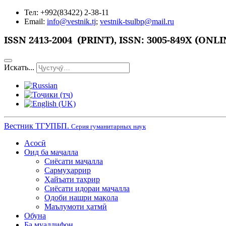
Тел: +992(83422) 2-38-11
Email:
info@vestnik.tj
;
vestnik-tsulbp@mail.ru
ISSN
2413-2004 (PRINT),
ISSN: 3005-849X (ONLI
Искать...
Вестник ТГУПБП.
Серия гуманитарных наук
Асосӣ
Оид ба маҷалла
Сиёсати маҷалла
Сармуҳаррир
Ҳайъати таҳрир
Сиёсати идораи маҷалла
Одоби нашри мақола
Маълумоти ҳатмӣ
Обуна
Ба муаллифон