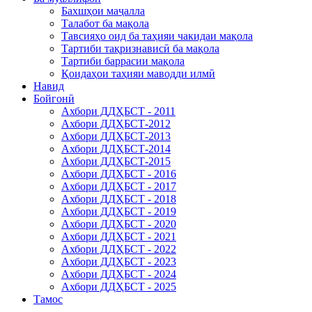
Бахшҳои маҷалла
Талабот ба мақола
Тавсияҳо оид ба таҳияи чакидаи мақола
Тартиби тақризнависӣ ба мақола
Тартиби баррасии мақола
Қоидаҳои таҳияи маводди илмӣ
Навид
Бойгонӣ
Ахбори ДДҲБСТ - 2011
Ахбори ДДҲБСТ-2012
Ахбори ДДҲБСТ-2013
Ахбори ДДҲБСТ-2014
Ахбори ДДҲБСТ-2015
Ахбори ДДҲБСТ - 2016
Ахбори ДДҲБСТ - 2017
Ахбори ДДҲБСТ - 2018
Ахбори ДДҲБСТ - 2019
Ахбори ДДҲБСТ - 2020
Ахбори ДДҲБСТ - 2021
Ахбори ДДҲБСТ - 2022
Ахбори ДДҲБСТ - 2023
Ахбори ДДҲБСТ - 2024
Ахбори ДДҲБСТ - 2025
Тамос