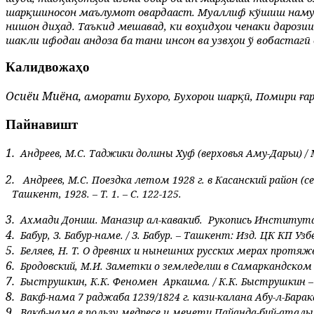
шарқшиносон маълумот овардааст. Муаллиф кўшиш намудаа
нишон диҳад. Таъкид мешавад, ки воҳидҳои ченаки дарози
шакли ифодаи андоза ба тани инсон ва узвҳои ў вобастагӣ 
Калидвожаҳо
Осиёи Миёна,
аморати Бухоро, Бухорои шарқӣ, Помири ғар
Пайнавишт
1.
Андреев, М.С. Таджики долины Хуф (верховья Аму-Дарьи) / 
2.
Андреев, М.С. Поездка летом 1928 г. в Касанский район (с
Ташкент, 1928. – Т. 1. – С. 122-125.
3.
Ахмади Дониш. Маназир ал-кавакиб.
Рукопись Института 
4.
Бабур, З. Бабур-наме. / З. Бабур. – Ташкент: Изд. ЦК КП Уз
5.
Беляев, Н. Т. О древних и нынешних русских мерах протяжени
6.
Бродовский, М.И. Заметки о земледелии в Самаркандском рай
7.
Быструшкин, К.К.
Феномен Аркаима. / К.К. Быструшкин – М.
8.
Вакф-нама 7 раджаба 1239/1824 г. кази-калана Абу-л-Бар
9.
Вакф-нама в пользу медресе и мечети Пайанда-бий-аталыка 