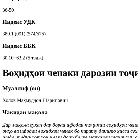
36-50
Индекс УДК
389.1 (091) (574/575)
Индекс ББК
30.10+63.2 (5 тадж)
Воҳидҳои ченаки дарозии тоҷи
Муаллиф (он)
Холов Маҳмудҷон Шарипович
Чакидаи мақола
Дар мақола сухан дар бораи ифодаи тоҷикии воҳидҳои чена
онҳо ва ифодаи воҳидҳои ченак бо карату бақияю ҳисса су
шуда, тадқиқотҳои илмӣ доир ба ин марҳалаи таърихии 