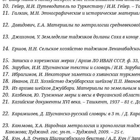
10.
Гейер, И.И. Путеводитель по Туркестану / И.И. Гейер. – Та
11.
Галкин, М.Н. Этнографические и исторические материалы 
12.
Давидович, Е.А. Материалы по метрологии средневековой Ср
13.
Джахонов, У. Земледелие таджиков долины Соха в конце
14.
Ершов, Н.Н. Сельское хозяйство таджиков Ленинабадского
15.
Записки о хорезмских мерах / Архив ЛО ИВАН СССР, ф. 33, 
16.
Зарубин, И.И. Шугнанские тексты и словарь / И.И. Зарубин 
17.
Ибрагимов, И. Некоторые заметки о хивинских туркменах и
18.
Иванов, П.П.
Хозяйство джуйбарских шейхов
/
П.П. Иванов
19.
Из архива шейхов Джуйбари. Материалы по земельным
20.
Казбеков, Ю. Туземные меры и весы в Ферганской области
21.
Казийские документы
XVI
века. – Ташкент, 1937 – 81
c
. Д
22.
Карамшоев, Д. Шугнанско-русский словарь: в 3 т. / Д. Карам
23.
Каюмова, Х.А. Народная метрология и хронология тадж
Каюмова; Худжанд. гос. ун-т. – Худжанд, 2009. – 25 с.
24.
Кун, А.Л. Очерки Шагрисябзского бекства / А.Л. Кун //