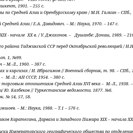
шкент, 1901. – 255 с.
по Средней Азии и Оренбургскому краю / М.Н. Галкин – СПб., 
едней Азии / Е.А. Давидович. – М.: Наука, 1970. – 147 с.
XIX
- начале
XX
в. / У. Джахонов. – Душанбе: Дониш, 1989. – 216
 района Таджикской ССР перед Октябрьской революцией / Н.Н. 
оп. 1, №99.
– М.-Л., 1960. – 387 с.
 киргизах / И. Ибрагимов // Военный сборник, т. 98. – СПб., 
 –
М.-Л.: АН СССР, 1954. – 380 с.
 и торговым отношениям Средней Азии
XVI
века – М.-Л., 1938. –
/ Ю. Казбеков // Туркестанские ведомости. 1877. №6.
ок. № 54, 57, 58.
шоев. – М.: Наука, 1988. – Т.1 – 576 с.
иков Каратегина, Дарваза и Западного Памира
XIX
– начала
XX
 Записки Императорского географического общества по отделе