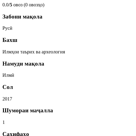
0.0/
5
овоз (0 овозҳо)
Забони мақола
Русӣ
Бахш
Илмҳои таърих ва археология
Намуди мақола
Илмӣ
Сол
2017
Шумораи маҷалла
1
Саҳифаҳо