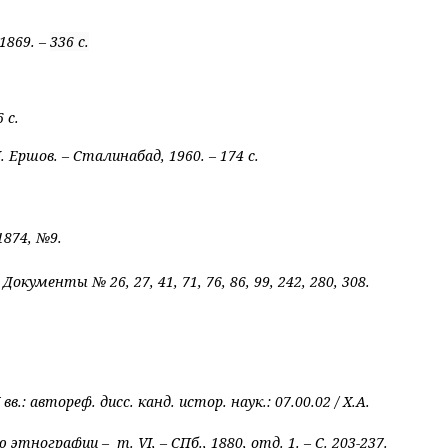
1869. –
336 с.
 с.
Ершов. – Сталинабад, 1960. – 174 с.
1874, №9.
 Документы № 26, 27, 41, 71, 76, 86, 99, 242, 280, 308.
вв.: а
втореф. дисс. канд. истор. наук.: 07.00.02 / Х.А.
нию этнографии – т.
VI
, – СПб., 1880, отд. 1. – С. 203-237.