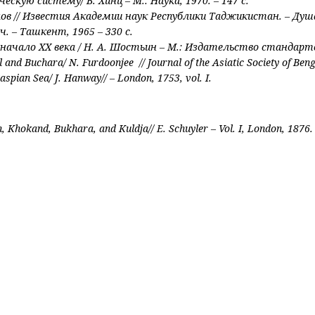
скую систему/ В. Хинц – М.: Наука, 1970. – 147 с.
в // Известия Академии наук Республики Таджикистан. – Душанбе
ич. – Ташкент, 1965 – 330 с.
 начало
XX
века / Н. А. Шостьин – М.: Издательство стандартов
nd Buchara/ N. Furdoonjee // Journal of the Asiatic Society of Benga
aspian Sea/ J. Hanway// – London, 1753, vol. I.
n, Khokand, Bukhara, and Kuldja// E. Schuyler – Vol. I, London, 1876