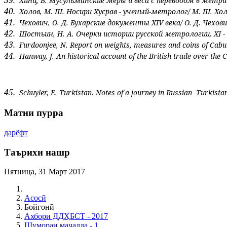
39.
Хинц, В. Мусульманские меры и веса с переводом в метриче
40.
Холов, М. Ш. Носири Хусрав - ученый-метролог/ М. Ш. Холо
41.
Чехович, О. Д. Бухарские документы
XIV
века/ О. Д. Чехов
42.
Шостьин, Н. А. Очерки истории русской метрологии.
XI
-
43.
Furdoonjee, N. Report on weights, measures and coins of Cabul a
44.
Hanway, J. An historical account of the British trade over the C
45.
Schuyler, E. Turkistan. Notes of a journey in Russian Turkista
Матни пурра
дарёфт
Таърихи нашр
Пятница, 31 Март 2017
Асосӣ
Бойгонӣ
Ахбори ДДҲБСТ - 2017
Шумораи маҷалла - 1