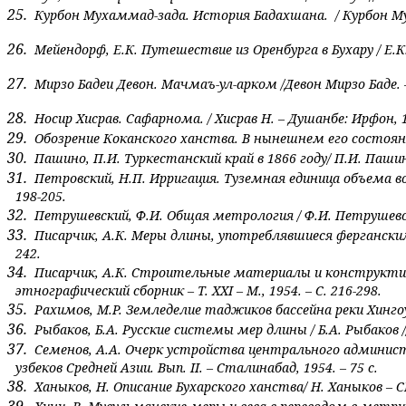
25.
Курбон Мухаммад-зада. История Бадахшана. / Курбон Муха
26.
Мейендорф, Е.К. Путешествие из Оренбурга в Бухару / Е.К.
27.
Мирзо Бадеи Девон. Мачмаъ-ул-арком /Девон Мирзо Баде. 
28.
Носир Хисрав. Сафарнома. / Хисрав Н. – Душанбе: Ирфон, 19
29.
Обозрение Коканского ханства. В нынешнем его состояни
30.
Пашино, П.И. Туркестанский край в 1866 году/ П.И. Пашин
31.
Петровский, Н.П. Ирригация. Туземная единица объема во
198-205.
32.
Петрушевский, Ф.И. Общая метрология / Ф.И. Петрушевски
33.
Писарчик, А.К. Меры длины, употреблявшиеся ферганским
242.
34.
Писарчик, А.К. Строительные материалы и конструкти
этнографический сборник – Т.
XXI
– М., 1954. – С. 216-298.
35.
Рахимов, М.Р. Земледелие таджиков бассейна реки Хингоу 
36.
Рыбаков, Б.А. Русские системы мер длины / Б.А. Рыбаков 
37.
Семенов, А.А. Очерк устройства центрального админист
узбеков Средней Азии. Вып.
II
. – Сталинабад, 1954. – 75 с.
38.
Ханыков, Н. Описание Бухарского ханства/ Н. Ханыков – СП