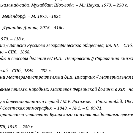
ммад-зада, Мухаббат Шох-зода. – М.: Наука, 1973. – 250 с.
 Мейендорф. – М. 1975. –182с.
– Душанбе: Дониш, 2015. –416с.
70. – 118 с.
и // Записки Русского географического общества, кн.
III
, – СПб.
о – СПб., 1868.
ды и способы деления ее/ Н.П. Пет­ровский // Справочная кни
й – СПб., 1849. – 632 с.
и мастерами-строителями /А.К. Писарчик // Материальная кул
вные приемы народных мастеров Ферганской долины в
XIX
- н
в дореволюционный период / М.Р. Рахимов. – Сталинабад, 1957.
//
Советская этнография. – 1949. – № 1. – С. 69-71.
ративного управления Бухар­ского ханства позднейшего време
б, 1843. – 280 с.