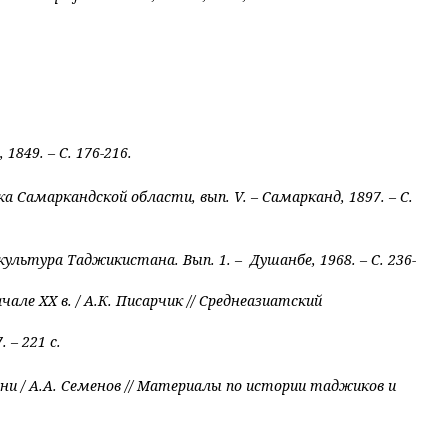
, 1849. – С. 176-216.
жка Самаркандской области, вып.
V
. – Самарканд, 1897. – С.
ьтура Таджикистана. Вып. 1. – Душанбе, 1968. – С. 236-
ачале
XX
в. / А.К. Писарчик // Среднеазиатский
 – 221 с.
ни / А.А. Семенов // Материалы по истории таджиков и