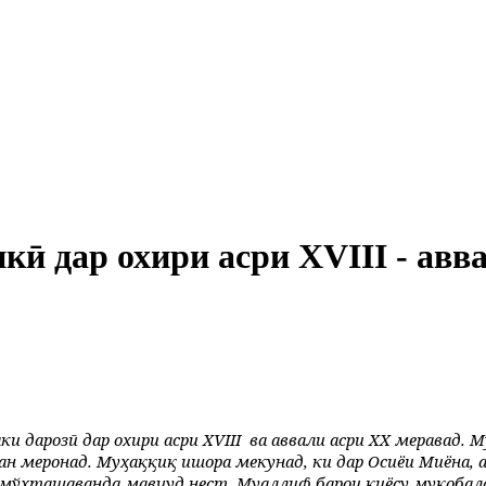
кӣ дар охири асри XVIII - авв
ки дарозӣ дар охири асри XVIII ва аввали асри XX меравад
хан меронад. Муҳаққиқ ишора мекунад, ки дар Осиёи Миёна, 
омўхташаванда мавҷуд нест. Муаллиф барои қиёсу муқобал