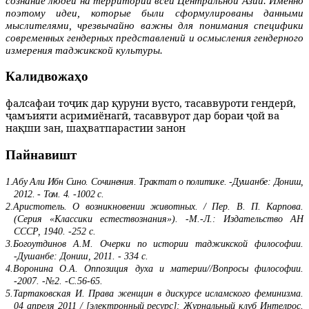
сознание людей на территории всей Центральной Азии. Именно
поэтому идеи, которые были сформулированы данными
мыслителями, чрезвычайно важны для понимания специфики
современных гендер­ных представлений и осмысления гендерного
измерения таджикской культуры.
Калидвожаҳо
фалсафаи тоҷик дар қуруни вусто, тасаввуроти гендерӣ,
ҷамъияти асримиёнагӣ, тасаввурот дар бораи ҷой ва
нақши зан, шаҳватпарастии занон
Пайнавишт
1.
Абу Али Ибн Сино. Сочинения. Трактат о политике. -Душанбе: Дониш,
2012. - Том. 4. -1002 с.
2.
Аристотель. О возникновении животных. / Пер. В. П. Карпова.
(Серия «Классики естест­вознания»). -М.-Л.: Издательство АН
СССР, 1940. -252 с.
3.
Богоутдинов А.М. Очерки по истории таджикской философии.
-Душанбе: Дониш, 2011. - 334 с.
4.
Воронина О.А. Оппозиция духа и материи//Вопросы философии.
-2007. -№2. -С.56-65.
5.
Тартаковская И. Права женщин в дискурсе исламского феминизма.
04 апреля 2011 / [электронный ресурс]: Журнальный клуб Интелрос.