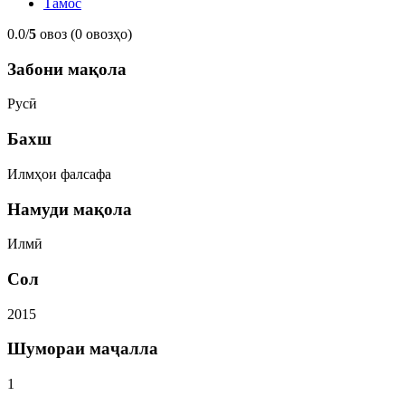
Тамос
0.0/
5
овоз (0 овозҳо)
Забони мақола
Русӣ
Бахш
Илмҳои фалсафа
Намуди мақола
Илмӣ
Сол
2015
Шумораи маҷалла
1