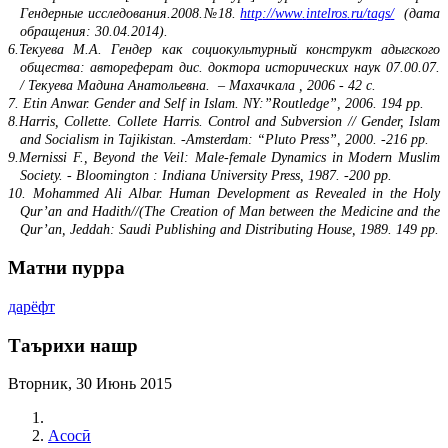
Гендерные исследо­вания.2008.№18.
http
://
www
.
intelros
.
ru
/
tags
/
(дата
обращения: 30.04.2014).
6.
Текуева М.А. Гендер как социокультурный конструкт адыгского
общества: автореферат дис. доктора исторических наук 07.00.07.
/ Текуева Мадина Анатольевна. – Махачкала , 2006 - 42 с.
7.
Etin Anwar. Gender and Self in Islam. NY:”Routledge”, 2006. 194 pp.
8.
Harris, Collette. Collete Harris. Control and Subversion // Gender, Islam
and Socialism in Tajikistan. -Amsterdam: “Pluto Press”, 2000. -216 pp.
9.
Mernissi F., Beyond the Veil: Male-female Dynamics in Modern Muslim
Society. - Bloomington : Indiana University Press, 1987. -200 pp.
10. Mohammed Ali Albar. Human Development as Revealed in the Holy
Qur’an and Hadith//(The Creation of Man between the Medicine and the
Qur’an, Jeddah: Saudi Publishing and Distributing House, 1989. 149 pp.
Матни пурра
дарёфт
Таърихи нашр
Вторник, 30 Июнь 2015
Асосӣ