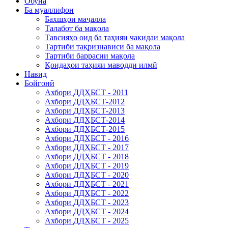
Обуна
Ба муаллифон
Бахшҳои маҷалла
Талабот ба мақола
Тавсияҳо оид ба таҳияи чакидаи мақола
Тартиби тақризнависӣ ба мақола
Тартиби баррасии мақола
Қоидаҳои таҳияи маводди илмӣ
Навид
Бойгонӣ
Ахбори ДДҲБСТ - 2011
Ахбори ДДҲБСТ-2012
Ахбори ДДҲБСТ-2013
Ахбори ДДҲБСТ-2014
Ахбори ДДҲБСТ-2015
Ахбори ДДҲБСТ - 2016
Ахбори ДДҲБСТ - 2017
Ахбори ДДҲБСТ - 2018
Ахбори ДДҲБСТ - 2019
Ахбори ДДҲБСТ - 2020
Ахбори ДДҲБСТ - 2021
Ахбори ДДҲБСТ - 2022
Ахбори ДДҲБСТ - 2023
Ахбори ДДҲБСТ - 2024
Ахбори ДДҲБСТ - 2025