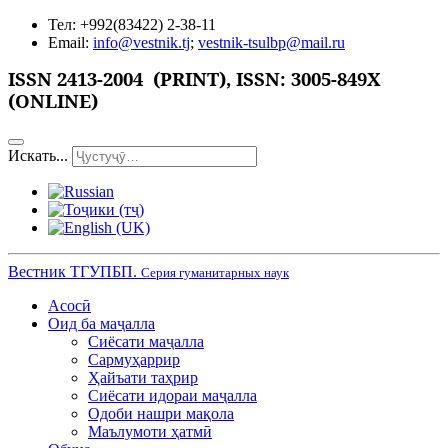
Тел: +992(83422) 2-38-11
Email:
info@vestnik.tj
;
vestnik-tsulbp@mail.ru
ISSN
2413-2004 (PRINT),
ISSN: 3005-849X
(ONLINE)
Искать...
Вестник ТГУПБП.
Серия гуманитарных наук
Асосӣ
Оид ба маҷалла
Сиёсати маҷалла
Сармуҳаррир
Ҳайъати таҳрир
Сиёсати идораи маҷалла
Одоби нашри мақола
Маълумоти ҳатмӣ