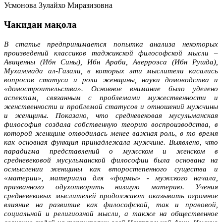
Усмонова Зулайхо Миразизовна
Чакидаи мақола
В статье предпринимается попытка анализа некоторых
произведений клас­сиков таджикской философской мысли –
Авиценны (Ибн Сины), Ибн Араби, Авер­роэса (Ибн Рушда),
Мухаммада ал-Газали, в которых эти мыслители касались
вопросов статуса и роли женщины, науки домоводства и
«домостроительства». Основное внимание было уделено
аспектам, связанным с проблемами мужест­венности и
женственности и проблемой статусов и отношений мужчины
и женщины. Показано, что средневековая мусульманская
философия создала собст­венную теорию воспроизводства, в
которой женщине отводилась менее важная роль, в то время
как основная функция принадлежала мужчине. Выявлено, что
парадигма представлений о мужском и женском в
средневековой мусульманской философии была основана на
осмыслении женщины как второстепенного существа и
«материи», материала для «формы» - мужского начала,
призванного одухот­ворить низшую материю. Учения
средневековых мыслителей продолжают оказы­вать огромное
влияние на развитие как философской, так и правовой,
социальной и религиозной мысли, а также на общественное