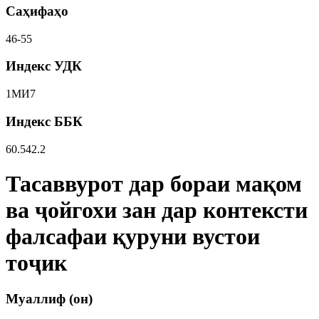
Саҳифаҳо
46-55
Индекс УДК
1МИ7
Индекс ББК
60.542.2
Тасаввурот дар бораи мақом
ва ҷойгохи зан дар контексти
фалсафаи қуруни вустои
тоҷик
Муаллиф (он)