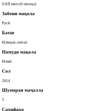
0.0/
5
овоз (0 овозҳо)
Забони мақола
Русӣ
Бахш
Илмҳои сиёсат
Намуди мақола
Илмӣ
Сол
2014
Шумораи маҷалла
5
Саҳифаҳо