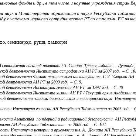
совые фонды и др., в том числе и научные учреждения стран Ев
ии наук и Министерства образования и науки Республики Таджик
ду с успехами научного сотрудничества РТ со странами ЕС назва
ҳо, семинарҳо, рушд, ҳамкорӣ
тановления внешней политики / З. Саидов. Третье издание. – Душанбе, 2
ьской деятельности Института астрофизики АН РТ за 2007 год. – С. 10
ой деятельности Физико-технического института им. С.У. Умарова АН РТ
ой деятельности АН РТ за 2009 год. – С. 9.
кой деятельности Института геологии АН РТ за 1997 год. – С. 20.
кой деятельности Института химии АН РТ / Текущий архив Академии наук
ской деятельности отдела биологических и медицинских наук Института 
ности Института геологии АН Республики Таджикистан за 2005 год. – С.
ьности Агентства по ядерной и радиационной безопасности АН Республи
ности АН Республики Таджикистан за 2009 год. – С. 102.
ности Института истории и археологии им. А. Дониша АН Республики Та
ости Института истории и археологии им. А. Дониша АН Республики Тадж