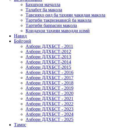
Бахшҳои маҷалла
Талабот ба мақола
Тавсияҳо оид ба таҳияи чакидаи мақола
Тартиби тақризнависӣ ба мақола
Тартиби баррасии мақола
Қоидаҳои таҳияи маводди илмӣ
Навид
Бойгонӣ
Ахбори ДДҲБСТ - 2011
Ахбори ДДҲБСТ-2012
Ахбори ДДҲБСТ-2013
Ахбори ДДҲБСТ-2014
Ахбори ДДҲБСТ-2015
Ахбори ДДҲБСТ - 2016
Ахбори ДДҲБСТ - 2017
Ахбори ДДҲБСТ - 2018
Ахбори ДДҲБСТ - 2019
Ахбори ДДҲБСТ - 2020
Ахбори ДДҲБСТ - 2021
Ахбори ДДҲБСТ - 2022
Ахбори ДДҲБСТ - 2023
Ахбори ДДҲБСТ - 2024
Ахбори ДДҲБСТ - 2025
Тамос