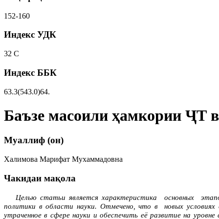
152-160
Индекс УДК
32 С
Индекс ББК
63.3(543.0)64.
Баъзе масоили ҳамкории ҶТ в
Муаллиф (он)
Халимова Марифат Мухаммадовна
Чакидаи мақола
Целью статьи является характеристика основных этапо
политики в области науки. Отмечено, что в новых условиях
утраченное в сфере науки и обеспечить её развитие на уров