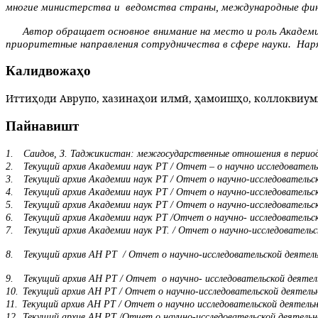
многие министерства и ведомства страны, международные финан
Автор обращает основное внимание на место и роль Академ
приоритетные направления сотрудничества в сфере науки. Наря
Калидвожаҳо
Иттиҳоди Аврупо, хазинаҳои илмӣ, ҳамоишҳо, коллоквиум
Пайнавишт
1.
Саидов, З. Таджикистан: межгосударственные отношения в период с
2.
Текущий архив Академии наук РТ / Отчет – о научно исследовател
3.
Текущий архив Академии наук РТ / Отчет о научно-исследовательск
4.
Текущий архив Академии наук РТ / Отчет о научно-исследовательск
5.
Текущий архив Академии наук РТ / Отчет о научно-исследовательс
6.
Текущий архив Академии наук РТ /Отчет о научно- исследовательс
7.
Текущий архив Академии наук РТ. / Отчет о научно-исследователь
8.
Текущий архив АН РТ / Отчет о научно-исследовательской деятель
9.
Текущий архив АН РТ / Отчет о научно- исследовательской деятел
10.
Текущий архив АН РТ / Отчет о научно-исследовательской деятель
11.
Текущий архив АН РТ / Отчет о научно исследовательской деятель
12.
Текущий архив АН РТ /Отчет о научно-исследовательской деятельн