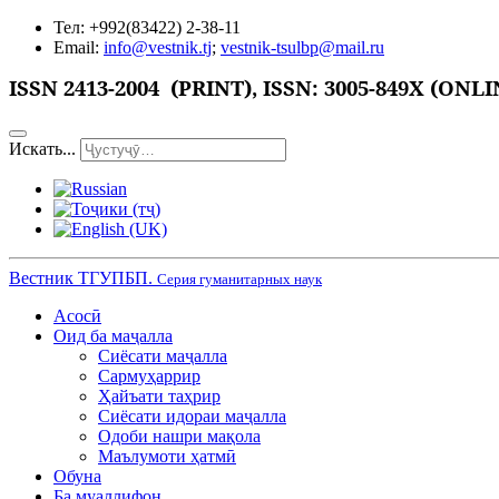
Тел: +992(83422) 2-38-11
Email:
info@vestnik.tj
;
vestnik-tsulbp@mail.ru
ISSN
2413-2004 (PRINT),
ISSN: 3005-849X (ONLI
Искать...
Вестник ТГУПБП.
Серия гуманитарных наук
Асосӣ
Оид ба маҷалла
Сиёсати маҷалла
Сармуҳаррир
Ҳайъати таҳрир
Сиёсати идораи маҷалла
Одоби нашри мақола
Маълумоти ҳатмӣ
Обуна
Ба муаллифон