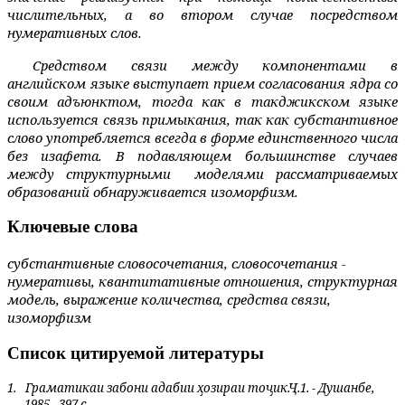
числительных, а во втором случае посредством
нумеративных слов.
Средством связи между компонентами в
английском языке выступает прием согласования ядра со
своим адъюнктом, тогда как в такджикском языке
используется связь примыкания, так как субстантивное
слово употребляется всегда в форме единственного числа
без изафета. В подавляющем большинстве случаев
между структурными
моделями рассматриваемых
образований обна­ружи­вается изоморфизм.
Ключевые слова
субстантивные словосочетания, словосочетания -
нумеративы, квантитативные отношения, структурная
модель, выражение количества, средства связи,
изоморфизм
Список цитируемой литературы
1.
Граматикаи забони адабии ҳозираи тоҷик.Ҷ.1. - Душанбе,
1985. -397 с.