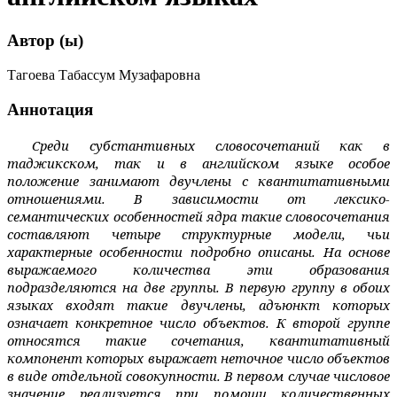
Автор (ы)
Тагоева Табассум Музафаровна
Аннотация
Среди субстантивных словосочетаний как в
таджикском, так и в английском языке особое
положение занимают двучлены с квантитативными
отношениями. В зависи­мости от лексико-
семантических особенностей ядра такие словосочетания
составляют четыре структурные модели, чьи
характерные особенности подробно описаны. На основе
выражаемого количества эти образования
подразделяются на две группы. В первую группу в обоих
языках входят такие двучлены, адъюнкт которых
означает конкретное число объектов. К второй группе
относятся такие сочетания, квантитативный
компонент которых выражает неточное число объектов
в виде отдельной совокупности. В первом случае числовое
значение реализуется при помощи количественных