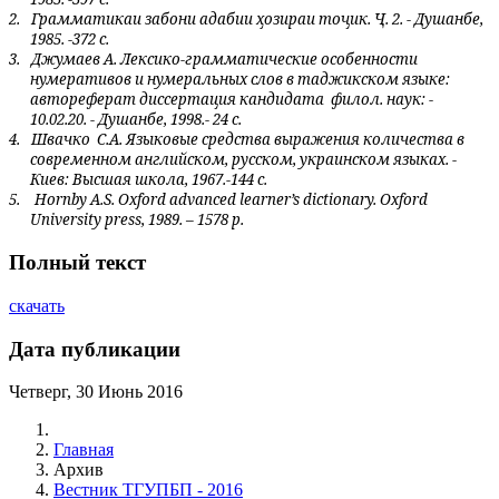
2.
Грамматикаи забони адабии ҳозираи тоҷик. Ҷ. 2. - Душанбе,
1985. -372 с.
3.
Джумаев А. Лексико-грамматические особенности
нумеративов и нумеральных слов в таджикском языке:
автореферат диссертация кандидата
филол. наук: -
10.02.20. - Душанбе, 1998.- 24 с.
4.
Швачко
С.А. Языковые средства выражения количества в
современном английском, русском, украинском языках. -
Киев: Высшая школа, 1967.-144
c
.
5.
Hornby A.S. Oxford advanced learner’s dictionary. Oxford
University press, 1989. – 1578 p.
Полный текст
скачать
Дата публикации
Четверг, 30 Июнь 2016
Главная
Архив
Вестник ТГУПБП - 2016