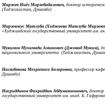
Мирзоев Ниёз Мирзобадалович,
доктор исторически
(Таджикистан, Душанбе)
Мирзоюнус Матлуба (Ходжаева Матлуба Мирзоюн
«Худжандский государственный университет им. ак
Мукимов Мухамади Аминович (Джовид Муким),
до
национального университета
(Таджикистан, Душан
Нагзибекова Мехринисо Бозоровна,
профессор кафе
Душанбе)
Насриддинов Фахриддин Абдуманнонович,
доктор 
государственный университет им. акад. Б. Гафуро