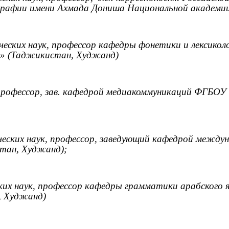
графии имени Ахмада Дониша Национальной академи
еских наук, профессор кафедры фонетики и лексикол
ва» (Таджикистан, Худжанд)
 профессор, зав. кафедрой медиакоммуникаций ФГБО
еских наук, профессор, заведующий кафедрой между
стан, Худжанд);
ких наук, профессор кафедры грамматики арабского
, Худжанд)