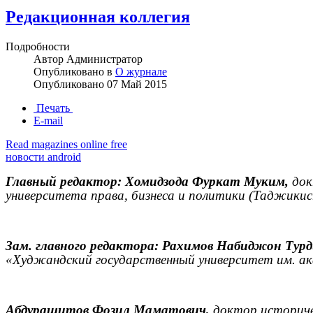
Редакционная коллегия
Подробности
Автор
Администратор
Опубликовано в
О журнале
Опубликовано
07 Май 2015
Печать
E-mail
Read magazines online free
новости android
Главный редактор: Хомидзода Фуркат Муким,
док
университета права, бизнеса и политики (Таджики
Зам. главного редактора: Рахимов Набиджон Тур
«Худжандский государственный университет им. ак
Абдурашитов Фозил Маматович,
доктор историче