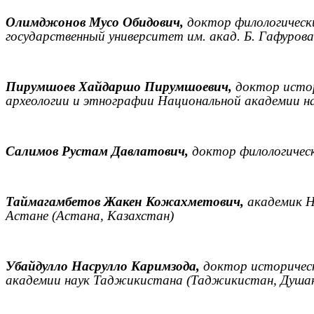
Олимджонов Мусо Обидович,
доктор филологически
государственный университет им. акад. Б. Гафуров
Пирумшоев Хайдаршо Пирумшоевич,
доктор истор
археологии и этнографии Национальной академии 
Салимов Рустам Давлатович,
доктор филологическ
Таймагамбетов Жакен Кожахметович,
академик Н
Астане (Астана, Казахстан)
Убайдулло Насрулло Каримзода,
доктор историческ
академии наук Таджикистана (Таджикистан, Душа