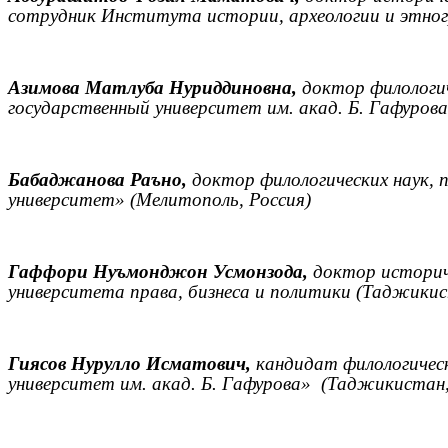
сотрудник Института истории, археологии и этно
Азимова Матлуба Нуриддиновна,
доктор филологич
государственный университет им. акад. Б. Гафуро
Бабаджанова Раъно,
доктор филологических наук,
университет» (Мелитополь, Россия)
Гаффори Нуъмонджон Усмонзода,
доктор историч
университета права, бизнеса и политики (Таджики
Гиясов Нурулло Исматович,
кандидат филологичес
университет им. акад. Б. Гафурова»
(Таджикистан