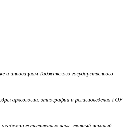
уке и инновациям Таджикского государственного
едры археологии, этнографии и религиоведения ГОУ
 академии естественных наук, главный научный