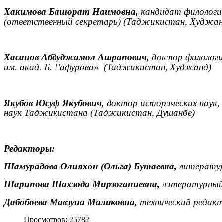
Хакимова Башорат Наимовна,
кандидат филологич
(ответственный секретарь) (Таджикистан, Худжан
Хасанов Абдуджамол Ашрапович,
доктор филологи
им. акад. Б. Гафурова»
(Таджикистан, Худжанд)
Якубов Юсуф Якубович,
доктор исторических наук,
наук Таджикистана (Таджикистан, Душанбе)
Редакторы:
Шамурадова Олияхон (Ольга) Бутаевна,
литератур
Шарипова Шахзода Мирзоганиевна,
литературный 
Дабобоева Мавзуна Маликовна,
технический редак
Просмотров: 25782