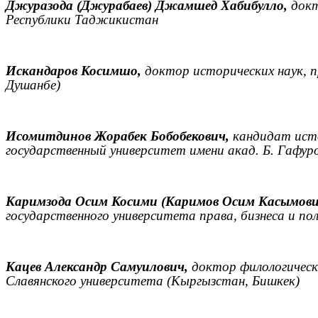
Джуразода (Джурабаев) Джамшед Хабибулло,
докт
Республики Таджикистан
Искандаров Косимшо,
доктор исторических наук, 
Душанбе)
Исомитдинов Жорабек Бобобекович,
кандидат ист
государственный университет имени акад. Б. Гафу
Каримзода Осим Косими (Каримов Осим Касымови
государственного университета права, бизнеса и 
Кацев Александр Самуилович,
доктор филологическ
Славянского университета (Кыргызстан, Бишкек)