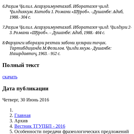
6.
Ра
ҳ
им
Ҷалил. Асар
ҳ
ои
мунтахаб
.
Иборат
аз
се
ҷи
лд
.
Ҷ
илди
якум
. Китоби 1. Романи «Ш
ў
роб»
.
–
Душанбе
:
Адиб
,
1988.- 304 с.
7.
Ра
ҳ
им
Ҷ
алил
. Асар
ҳ
ои
мунтахаб
.
Иборат
аз
се
ҷ
илд
.
Ҷ
илд
ҳои 2-
3.
Романи «Шўроб». – Душанбе: Адиб, 1988.- 464 с.
8.
Фарҳанги ибораҳои рехтаи забони ҳозираи тоҷик.
Тартибдиҳанда М.Фозилов. Ҷилди якум.- Душанбе:
Нашрдавтоҷ, 1963. - 952 с.
Полный текст
скачать
Дата публикации
Четверг, 30 Июнь 2016
Главная
Архив
Вестник ТГУПБП - 2016
Особенности передачи фразеологических предложений