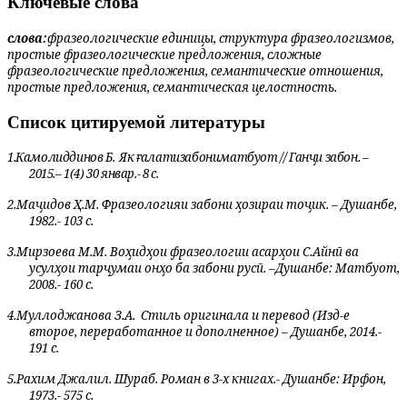
Ключевые слова
слова:
фразеологические единицы, структура фразеологизмов,
простые фразеологические предложения, сложные
фразеологические предложения, семантические отношения,
простые предложения, семантическая целостность.
Список цитируемой литературы
1.
Камолиддинов Б.
Як
ғ
алати
забони
матбуот
//
Ган
ҷи забон. –
2015.– 1(4) 30 январ.- 8 с.
2.
Маҷидов Ҳ.М. Фразеологияи забони ҳозираи тоҷик. – Душанбе,
1982.- 103 с.
3.
Мирзоева М.М. Воҳидҳои фразеологии асарҳои С.Айнӣ ва
усулҳои тарҷумаи онҳо ба забони русӣ. –Душанбе: Матбуот,
2008.-
160 с.
4.
Муллоджанова З.А.
Стиль оригинала и перевод (Изд-е
второе, переработанное и дополненное) – Душанбе, 2014.-
191 с.
5.
Рахим Джалил. Шураб. Роман в 3-х книгах.- Душанбе: Ирфон,
1973.- 575 с.