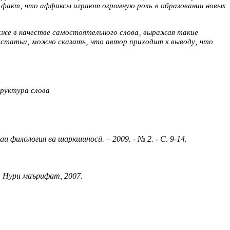
 факт‚ что аффиксы играют огромную роль в образовании новых
кже в качестве самостоятельного слова‚ выражая такие
е статьи‚ можно сказать‚ что автор приходит к выводу‚ что
труктура слова
филология ва шаркшиносӣ. – 2009. - № 2. - С. 9-14.
: Нури маърифат, 2007.