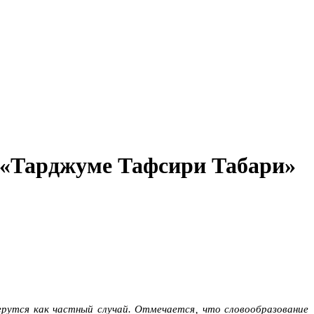
в «Тарджуме Тафсири Табари»
ерутся как частный случай. Отмечается‚ что словообразование