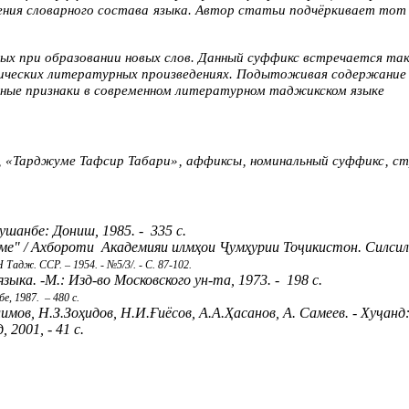
щения словарного состава языка. Автор статьи подчёркивает тот
ых при образовании новых слов. Данный суффикс встречается та
лассических литературных произведениях. Подытоживая содержани
ьные признаки в современном литературном таджикском языке
я‚ «Тарджуме Тафсир Табари»‚ аффиксы‚ номинальный суффикс‚ с
ушанбе: Дониш, 1985. - 335 с.
е" / Ахбороти Академияи илмҳои Ҷумҳурии Тоҷикистон. Силсилаи 
Тадж. ССР. – 1954. - №5/3/. - С. 87-102.
ыка. -М.: Изд-во Московского ун-та, 1973. - 198 с.
е, 1987. – 480 с.
ов, Н.З.Зоҳидов, Н.И.Ғиёсов, А.А.Ҳасанов, А. Самеев. - Хуҷанд
 2001, - 41 с.