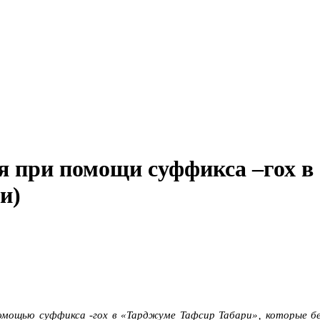
я при помощи суффикса –гох 
и)
помощью суффикса -гох в «Тарджуме Тафсир Табари»‚ которые б