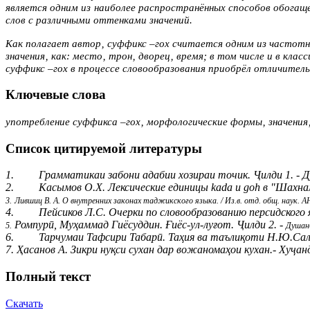
является одним из наиболее распространённых способов обога
слов с различными оттенками значений.
Как полагает автор‚ суффикс –гох считается одним из частотн
значения‚ как: место‚ трон‚ дворец‚ время; в том числе и в к
суффикс –гох в процессе словообразования приобрёл отличител
Ключевые слова
употребление суффикса –гох‚ морфологические формы‚ значени
Список цитируемой литературы
1.
Грамматикаи забони адабии хозираи точик. Ҷилди 1. - Д
2.
Касымов О.Х. Лексические единицы
kada
и
goh
в "Шахнам
3.
Лившиц В. А. О внутренних законах таджикского языка. / Из.в. отд. общ. наук. АН 
4.
Пейсиков Л.С. Очерки по словообразованию персидского яз
Ромпурӣ, Муҳаммад Гиёсуддин. Ғиёс-ул-луғот. Ҷилди 2. -
5.
Душанб
6.
Тарчумаи Тафсири Табарӣ. Таҳия ва таълиқоти Н.Ю.Салим
7. Ҳасанов А. Зикри нуқси сухан дар вожаномаҳои кухан.- Хуҷанд,
Полный текст
Скачать