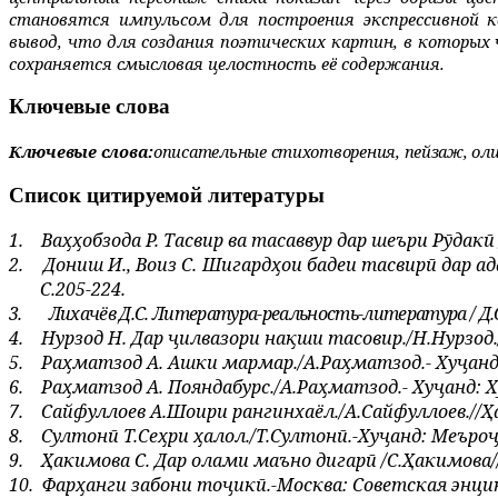
становятся импульсом для построения экспрессивной 
вывод, что для создания поэтических картин, в которых 
сохраняется смысловая целостность её содержания.
Ключевые слова
Ключевые слова:
описательные стихотворения
, пейзаж, ол
Список цитируемой литературы
1.
Ваҳҳобзода Р. Тасвир ва тасаввур дар шеъри Рӯдакӣ
2.
Дониш И., Воиз С. Шигардҳои бадеи тасвирӣ дар а
С.205-224.
3.
Лихачёв Д.С. Литература-реальность-литература / Д.С.Л
4.
Нурзод Н. Дар ҷилвазори нақши тасовир./Н.Нурзод./
5.
Раҳматзод А. Ашки мармар./А.Раҳматзод.- Хуҷанд: Х
6.
Раҳматзод А. Пояндабурс./А.Раҳматзод.- Хуҷанд: Хур
7.
Сайфуллоев А.Шоири рангинхаёл./А.Сайфуллоев.//Ҳа
8.
Султонӣ Т.Сеҳри ҳалол./Т.Султонӣ.-Хуҷанд: Меъроҷ, 
9.
Ҳакимова С. Дар олами маъно дигарӣ /С.Ҳакимова//
10.
Фарҳанги забони тоҷикӣ.-Москва: Советская энцикло