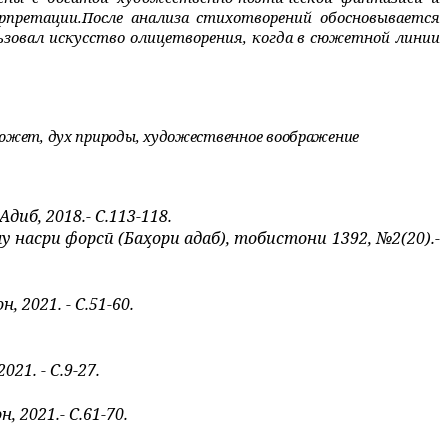
рпретации.
После анализа стихотворений обосновывается
ьзовал
искусство
олицетворения, когда в сюжетной линии
южет, дух природы, художественное воображение
иб, 2018.- С.113-118.
 насри форсӣ (Баҳори адаб), тобистони 1392, №2(20).-
 2021. - С.51-60.
1. - С.9-27.
 2021.- С.61-70.