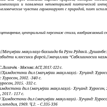
композиции и появления неповторимой поэтической инте
человеческие чувства гармонируют с природой, поэт испол
ицетворение,
центральный персонаж стиха
, воображаемый с
 //Маҷмӯаи мақолаҳо бахшида ба Рӯзи Рӯдакӣ.-Душанбе:Ад
дабиёти клоссики форсӣ.//маҷаллаи “Сабкшиносии назму
ихачёв. - Москва: АСТ, 2017.-122 с.
/Ҳамдостони дил (маҷмӯаи мақолаҳо).- Хуҷанд: Хуросон,
уросон, 2002. -340 с.
осон, 2015. -332 с.
мдостони дил (маҷмӯаи мақолаҳо).- Хуҷанд: Хуросон, 202
2017.- 117 с.
 Ҳамдостони дил (маҷмӯаи мақолаҳо).- Хуҷанд: Хуросон,
педия, 1969. Ҷ.2. – С.335-336