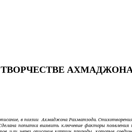
 ТВОРЧЕСТВЕ АХМАДЖОНА
писание, в поэзии
Ахмаджона Рахматзода. Стихотворения
Сделана попытка выявить ключевые факторы появления та
тов или через описание картин природы, которые соеди