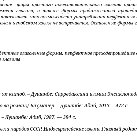
ление
форм простого повествовательного глагола прош
ремени глагола, а также формы продолженного прошедш
з показывает, что возможности употребления перфектных 
гола в ягнобском языке не встречается. Остальные формы 
рфектные глагольные формы, перфектное преждепрошедшее 
е глаголы
з як китоб. – Душанбе: Сарредаксияи илмии Энсиклопеди
а роман)/ Баҳманёр. – Душанбе: Адиб, 2013. – 472 с.
 Душанбе: Адиб, 1987. — 384 с.
зыки народов СССР. Индоевропейские языки. Главный редактор