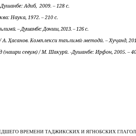
 Душанбе: Адиб,
2009. – 128 с.
ква: Наука, 1972. – 210 с.
лимӣ. – Душанбе: Дониш, 2013. – 126 с.
 А. Ҳасанов. Комплекси таълимӣ-методӣ. – Хуҷанд, 2014.
(нашри севум) / М. Шакурӣ. -Душанбе: Ирфон, 2005. – 40
ДШЕГО ВРЕМЕНИ ТАДЖИКСКИХ И ЯГНОБСКИХ ГЛАГО