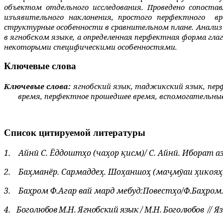
объектом отдельного исследования. Проведено сопостав
изъявительного наклонения, простого перфектного
в
структурные особенности в сравнительном плане. Анали
в ягнобском языке, а определенная перфектная форма гла
некоторыми специфическими особенностями.
Ключевые слова
Ключевые слова:
ягнобский язык, таджикский язык, пе
время, перфектное прошедшее время, вспомогательны
Список цитируемой литературы
1.
Айнӣ С. Ёддоштҳо (чаҳор қисм)/ С. Айнӣ. Иборат а
2.
Баҳманёр. Сармаддеҳ. Шоҳаншоҳ (маҷмӯаи ҳикояҳо в
3.
Баҳром Ф.Агар вай мард мебуд:Повестҳо/Ф.Баҳром. –
4.
Боголюбов М.Н. Ягнобский язык / М.Н. Боголюбов
// Я