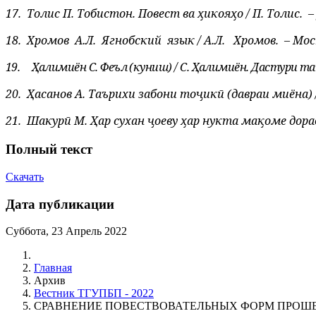
17.
Толис П. Тобистон. Повест ва ҳикояҳо / П. Толис.
–
18.
Хромов
А.Л.
Ягнобский
язык / А.Л.
Хромов.
– Мос
19.
Ҳалимиён С. Феъл (куниш) / С. Ҳалимиён. Дастури таъ
20.
Ҳасанов А. Таърихи забони тоҷикӣ (давраи миёна) /
21.
Шакурӣ М. Ҳар сухан ҷоеву ҳар нукта мақоме дорад 
Полный текст
Скачать
Дата публикации
Суббота, 23 Апрель 2022
Главная
Архив
Вестник ТГУПБП - 2022
СРАВНЕНИЕ ПОВЕСТВОВАТЕЛЬНЫХ ФОРМ ПРОШЕ