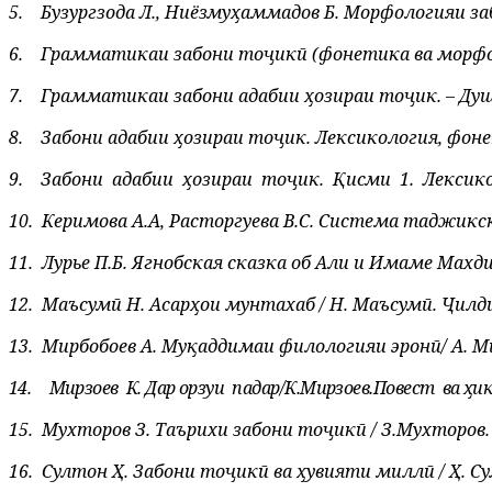
5.
Бузургзода Л., Ниёзмуҳаммадов Б. Морфологияи забо
6.
Грамматикаи забони тоҷикӣ (фонетика ва морфолог
7.
Грамматикаи забони адабии ҳозираи тоҷик. – Душан
8.
Забони адабии ҳозираи тоҷик. Лексикология, фоне
9.
Забони
адабии
ҳозиpаи
тоҷик.
Қисми
1.
Лексико
10.
Керимова А.А, Расторгуева B.C. Система таджикского
11.
Лур
ье
П.Б. Ягнобская сказка об Али и Имаме Махди 
12.
Маъсумӣ Н. Асарҳои мунтахаб / Н. Маъсумӣ. Ҷилди
13.
Мирбобоев А. Муқаддимаи филологияи эронӣ/ А. Мирб
14.
Мирзоев
К. Дар орзуи
падар/К.Мирзоев.Повест
ва ҳик
15.
Мухторов З. Таърихи забони тоҷикӣ / З.Мухторов. –
16.
Султон Ҳ. Забони тоҷикӣ ва ҳувияти миллӣ / Ҳ. Султ