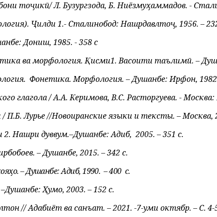
ни тоҷикӣ/ Л. Бузургзода, Б. Ниёзмуҳаммадов. - Сталино
ия). Ҷилди 1.- Сталинобод: Нашрдавлтоҷ, 1956. – 232
бе: Дониш, 1985. - 358 с
тика ва морфология. Қисми1. Васоити таълимӣ. – Душанб
логия.
Фонетика. Моpфология. – Душанбе: Иpфон, 1982. 
 глагола / А.А. Керимова, B.C. Расторгуева. - Москва: На
/ П.Б. Лур
ье
//Новоиранские языки и тексты. – Москва, 20
 2. Нашри дуввум.–Душанбе: Адиб,
2005. – 351 с.
обоев. – Душанбе, 2015. – 342 с.
ояҳо. – Душанбе: Адиб, 1990.
– 400
с.
Душанбе: Ҳумо, 2003. – 152 с.
он // Адабиёт ва санъат. – 2021. -7-уми октябр. – С. 4-5